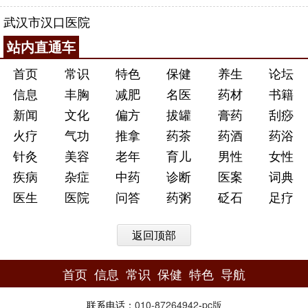
武汉市汉口医院
站内直通车
首页
常识
特色
保健
养生
论坛
信息
丰胸
减肥
名医
药材
书籍
新闻
文化
偏方
拔罐
膏药
刮痧
火疗
气功
推拿
药茶
药酒
药浴
针灸
美容
老年
育儿
男性
女性
疾病
杂症
中药
诊断
医案
词典
医生
医院
问答
药粥
砭石
足疗
返回顶部
首页
信息
常识
保健
特色
导航
联系电话：
010-87264942
-
pc版