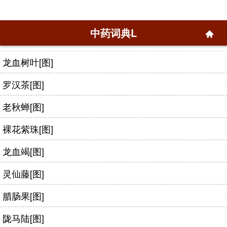
中药词典L
龙血树叶[图]
罗汉茶[图]
老秋蝉[图]
裸花紫珠[图]
龙血竭[图]
灵仙藤[图]
腊肠果[图]
陇马陆[图]