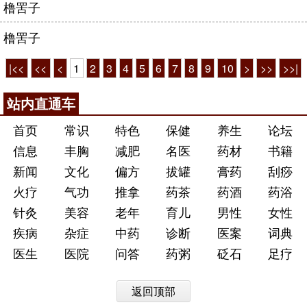
橹罟子
橹罟子
|<<
<<
<
1
2
3
4
5
6
7
8
9
10
>
>>
>>|
站内直通车
首页
常识
特色
保健
养生
论坛
信息
丰胸
减肥
名医
药材
书籍
新闻
文化
偏方
拔罐
膏药
刮痧
火疗
气功
推拿
药茶
药酒
药浴
针灸
美容
老年
育儿
男性
女性
疾病
杂症
中药
诊断
医案
词典
医生
医院
问答
药粥
砭石
足疗
返回顶部