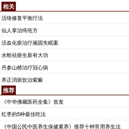
相关
活络修复平衡疗法
仙人掌治痔疮方
活血化瘀治疗顽固失眠案
水蛭祛瘀生新有大功
丹参山楂治疗冠心病
养正消斑饮治紫癜
推荐
《中华佛藏医药全集》首发
红枣的5种最佳吃法
《中国公民中医养生保健素养》推荐十种常用养生法