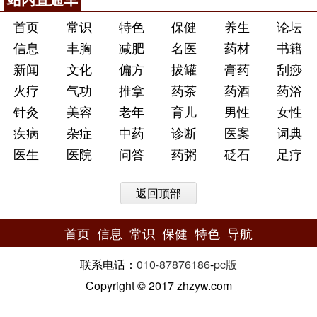
首页
常识
特色
保健
养生
论坛
信息
丰胸
减肥
名医
药材
书籍
新闻
文化
偏方
拔罐
膏药
刮痧
火疗
气功
推拿
药茶
药酒
药浴
针灸
美容
老年
育儿
男性
女性
疾病
杂症
中药
诊断
医案
词典
医生
医院
问答
药粥
砭石
足疗
返回顶部
首页
信息
常识
保健
特色
导航
联系电话：
010-87876186
-
pc版
Copyright © 2017 zhzyw.com