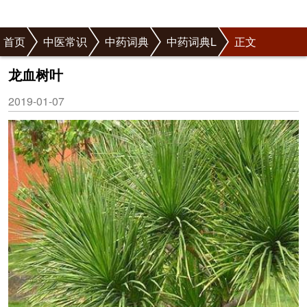
首页
中医常识
中药词典
中药词典L
正文
龙血树叶
2019-01-07