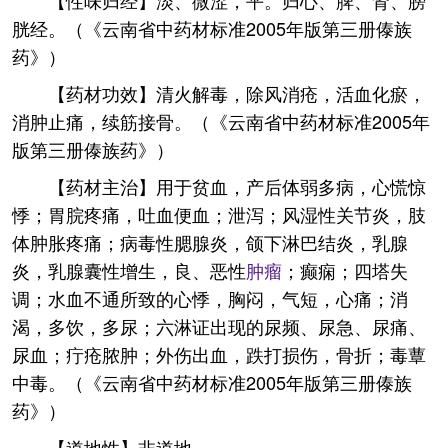
【性味归经】淡、微涩，平。归心、脾、肾、膀
胱经。（《云南省中药材标准2005年版第三册傣族
药》）
【药材功效】清火解毒，除风消疮，活血化瘀，
消肿止痛，续筋接骨。（《云南省中药材标准2005年
版第三册傣族药》）
【药材主治】用于贫血，产后体弱多病，心慌惊
悸；胃脘疼痛，吐血便血；泄泻；风湿性关节炎，肢
体肿胀疼痛；病毒性腮腺炎，颌下淋巴结炎，乳腺
炎，乳腺囊性增生，良、恶性
肿瘤
；癫痫；四塔失
调；水血不通所致的心悸，胸闷，气短，心痛；消
渴，多饮，多尿；六淋证出现的尿频、尿急、尿痛、
尿血；疔疮脓肿；外伤出血，跌打损伤，骨折；毒蕈
中毒。（《云南省中药材标准2005年版第三册傣族
药》）
【道地性】非道地