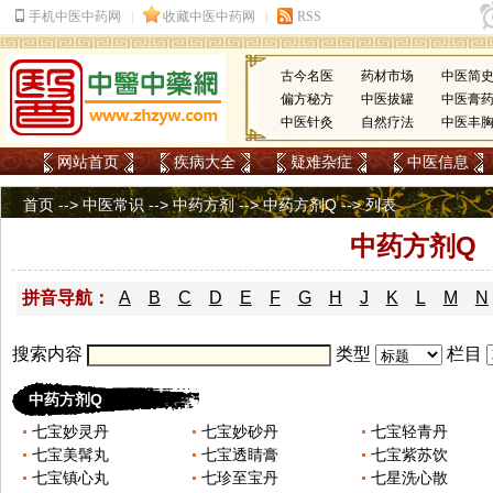
古今名医
药材市场
中医简
偏方秘方
中医拔罐
中医膏
中医针灸
自然疗法
中医丰
网站首页
疾病大全
疑难杂症
中医信息
首页
-->
中医常识
-->
中药方剂
-->
中药方剂Q
-->
列表
中药方剂Q
拼音导航：
A
B
C
D
E
F
G
H
J
K
L
M
N
搜索内容
类型
栏目
中药方剂Q
七宝妙灵丹
七宝妙砂丹
七宝轻青丹
七宝美髯丸
七宝透睛膏
七宝紫苏饮
七宝镇心丸
七珍至宝丹
七星洗心散