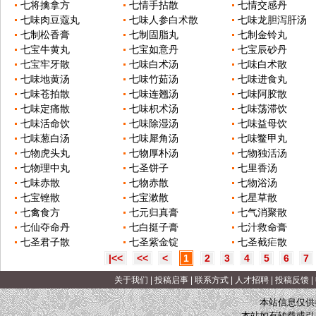
七将擒拿方
七情手拈散
七情交感丹
七味肉豆蔻丸
七味人参白术散
七味龙胆泻肝汤
七制松香膏
七制固脂丸
七制金铃丸
七宝牛黄丸
七宝如意丹
七宝辰砂丹
七宝牢牙散
七味白术汤
七味白术散
七味地黄汤
七味竹茹汤
七味进食丸
七味苍拍散
七味连翘汤
七味阿胶散
七味定痛散
七味枳术汤
七味荡滞饮
七味活命饮
七味除湿汤
七味益母饮
七味葱白汤
七味犀角汤
七味鳖甲丸
七物虎头丸
七物厚朴汤
七物独活汤
七物理中丸
七圣饼子
七里香汤
七味赤散
七物赤散
七物浴汤
七宝锉散
七宝漱散
七星草散
七禽食方
七元归真膏
七气消聚散
七仙夺命丹
七白挺子膏
七汁救命膏
七圣君子散
七圣紫金锭
七圣截疟散
|<<
<<
<
1
2
3
4
5
6
7
关于我们
|
投稿启事
|
联系方式
|
人才招聘
|
投稿反馈
|
本站信息仅供
本站如有转载或引