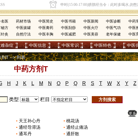
今名医
药材市场
中医简史
中医书籍
中医新闻
中医诊断
中药
方秘方
中医拔罐
中医膏药
中医刮痧
中医火疗
中医气功
中医
医针灸
自然疗法
中医丰胸
中医减肥
中医美容
老年保健
中医
疑难杂症
中医信息
中医常识
中医特色
中医
方剂T
-->
列表
中药方剂T
G
H
J
K
L
M
N
O
P
Q
R
S
T
W
X
Y
Z
类型
栏目
更多
天王补心丹
桃花汤
通经导滞汤
通经止痛汤
通耳丹
通肝散