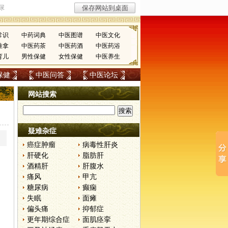
常识
中药词典
中医图谱
中医文化
推拿
中医药茶
中医药酒
中医药浴
育儿
男性保健
女性保健
中医养生
保健
中医问答
中医论坛
网站搜索
疑难杂症
癌症肿瘤
病毒性肝炎
肝硬化
脂肪肝
酒精肝
肝腹水
痛风
甲亢
糖尿病
癫痫
失眠
面瘫
偏头痛
抑郁症
更年期综合症
面肌痉挛