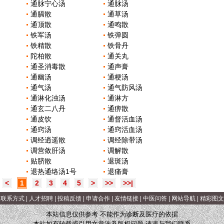
通脉宁心汤
通脉汤
通膈散
通草汤
通顶散
通鸣散
铁军汤
铁弹圆
铁精散
铁骨丹
陀柏散
通关丸
通圣消毒散
通声膏
通幽汤
通梗汤
通气汤
通气防风汤
通淋化浊汤
通淋方
通玄二八丹
通痹散
通皮饮
通督活血汤
通窍汤
通窍活血汤
调经逍遥散
调经除带汤
调营敛肝汤
调解散
贴脐散
退斑汤
退热通络汤1号
退痛膏
<
1
2
3
4
5
>
>>
>>|
|
联系方式
|
人才招聘
|
投稿反馈
|
申请合作
|
友情链接
|
中医问答
|
网站导航
|
精彩图文
本站信息仅供参考 不能作为诊断及医疗的依据
本站如有转载或引用文章涉及版权问题 请速与我们联系