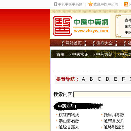
古
偏
中
网站首页
疾病大全
首页
-->
中医常识
-->
中药方剂
-->
中药
拼音导航：
A
B
C
D
E
F
搜索内容
中药方剂T
桃红四物汤
托里消毒散
泰山磐石散
通窍鼻炎片
通经甘露丸
通络利温汤