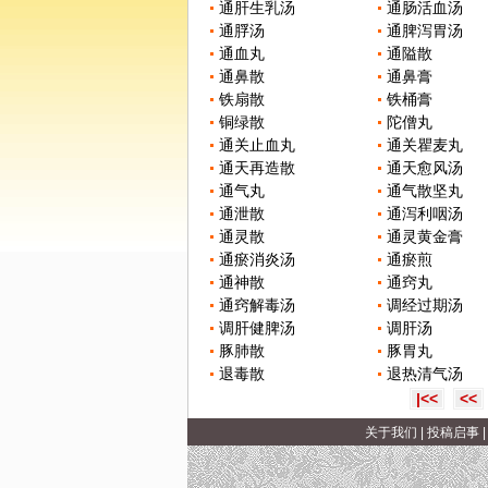
通肝生乳汤
通肠活血汤
通脬汤
通脾泻胃汤
通血丸
通隘散
通鼻散
通鼻膏
铁扇散
铁桶膏
铜绿散
陀僧丸
通关止血丸
通关瞿麦丸
通天再造散
通天愈风汤
通气丸
通气散坚丸
通泄散
通泻利咽汤
通灵散
通灵黄金膏
通瘀消炎汤
通瘀煎
通神散
通窍丸
通窍解毒汤
调经过期汤
调肝健脾汤
调肝汤
豚肺散
豚胃丸
退毒散
退热清气汤
|<<
<<
关于我们
|
投稿启事