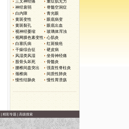
三叉神经痛
重症肌无力
神经衰弱
脊髓空洞症
白内障
青光眼
黄斑变性
眼底病变
黄斑裂孔
眼底出血
视神经萎缩
玻璃体浑浊
视网膜色素变性
心肌炎
白塞氏病
红斑狼疮
干燥综合征
硬皮病
风湿类风湿
坐骨神经痛
股骨头坏死
骨髓炎
腰椎间盘突出
强直性脊柱炎
颈椎病
间质性肺炎
慢性结肠炎
慢性胃溃疡
|
精彩专题
|
高级搜索