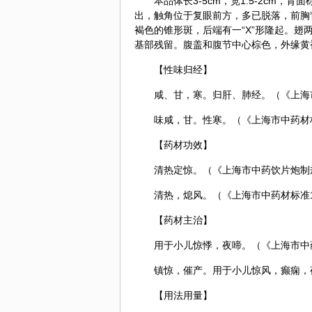
本品体长3-5cm，宽1.5-2cm
出，触角位于复眼前方，多已脱落，前胸
褐色的锥形斑，后端有一“X”形隆起。
基部残留。腹盖和腹节中心棕色，外缘黄
【性味归经】
咸、甘，寒。归肝、肺经。（《上海市
味咸，甘。性寒。（《上海市中药材标
【药材功效】
清热定惊。（《上海市中药饮片炮制规
清热，熄风。（《上海市中药材标准1
【药材主治】
用于小儿惊悸，夜啼。（《上海市中药
镇惊，催产。用于小儿惊风，癫痫，
【用法用量】