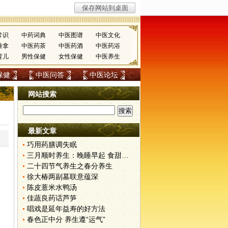
常识
中药词典
中医图谱
中医文化
推拿
中医药茶
中医药酒
中医药浴
育儿
男性保健
女性保健
中医养生
保健
中医问答
中医论坛
网站搜索
最新文章
巧用药膳调失眠
三月顺时养生：晚睡早起 食甜养肝
二十四节气养生之春分养生
徐大椿两副墓联意蕴深
陈皮薏米水鸭汤
佳蔬良药话芦笋
唱戏是延年益寿的好方法
春色正中分 养生遵“运气”