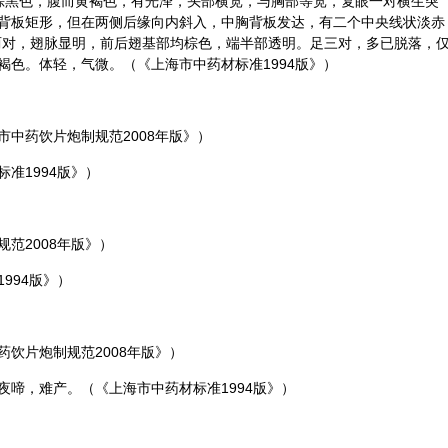
，背面棕黑色，腹而黄褐色，有光泽，头部横宽，与胸部等宽，复眼一对横生突
背板矩形，但在两侧后缘向内斜入，中胸背板发达，有二个中央线状淡赤
翅两对，翅脉显明，前后翅基部均棕色，端半部透明。足三对，多已脱落，
褐色。体轻，气微。（《上海市中药材标准1994版》）
中药饮片炮制规范2008年版》）
准1994版》）
范2008年版》）
994版》）
饮片炮制规范2008年版》）
夜啼，难产。（《上海市中药材标准1994版》）