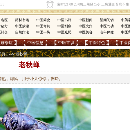
今名医
药材市场
中医简史
中医书籍
中医新闻
望闻问切
中药
方秘方
中医拔罐
中医膏药
中医刮痧
中医火疗
中医气功
中医
医针灸
自然疗法
中医丰胸
中医减肥
中医美容
老年保健
中医
疑难杂症
中医信息
中医常识
中医特色
中医
词典L
--> 老秋蝉
老秋蝉
清热，熄风；用于小儿惊悸，夜啼。