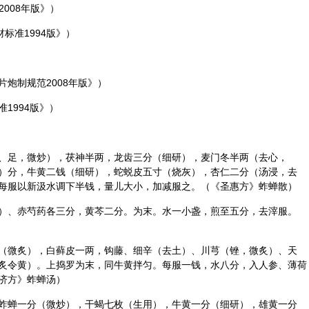
2008年版》）
标准1994版》）
炮制规范2008年版》）
1994版》）
、足，微炒），
茯神
半两，
龙齿
三分（细研），
麦门冬
半两（去心，
）分，
牛黄
二钱（细研），
蛇蜕
皮五寸（烧灰），
杏仁
二分（汤浸，去
每服以新汲水调下半钱，量儿大小，加减服之。（《圣惠方》蚱蝉散）
）、
赤芍
药各三分，
黄芩
二分。为末。水一小盏，煎至五分，去滓服。
（微炙），白藓皮一两，钩藤、
细辛
（去土）、
川芎
（锉，微炙）、
天
炙令黄）。上捣罗为末，同牛黄拌匀。每服一钱，水八分，入人参、
薄荷
济方》蚱蝉汤）
蚱蝉一分（微炒），干蝎七枚（生用），牛黄一分（细研），
雄黄
一分