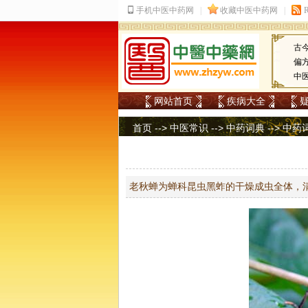
古
偏
中
网站首页
疾病大全
首页
-->
中医常识
-->
中药词典
-->
中药
老秋蝉为蝉科昆虫黑蚱的干燥成虫全体，