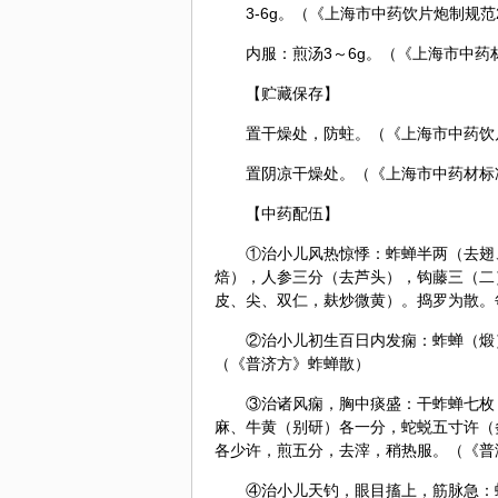
3-6g。（《上海市中药饮片炮制规范
内服：煎汤3～6g。（《上海市中药材
【贮藏保存】
置干燥处，防蛀。（《上海市中药饮片
置阴凉干燥处。（《上海市中药材标准
【中药配伍】
①治小儿风热惊悸：蚱蝉半两（去翅
焙），
人参
三分（去芦头），
钩藤
三（二
皮、尖、双仁，麸炒微黄）。捣罗为散。
②治小儿初生百日内发痫：蚱蝉（煅
（《普济方》蚱蝉散）
③治诸风痫，胸中痰盛：干蚱蝉七枚
麻
、牛黄（别研）各一分，蛇蜕五寸许（
各少许，煎五分，去滓，稍热服。（《普
④治小儿天钓，眼目搐上，筋脉急：