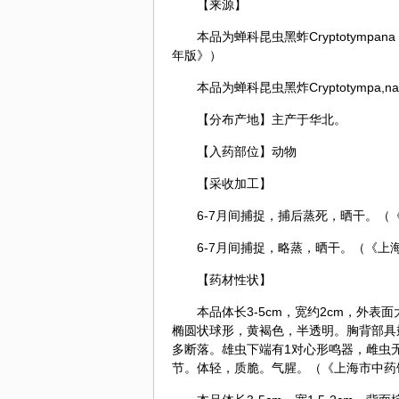
【来源】
本品为蝉科昆虫黑蚱Cryptotympana
年版》）
本品为蝉科昆虫黑炸Cryptotympa,
【分布产地】主产于华北。
【入药部位】动物
【采收加工】
6-7月间捕捉，捕后蒸死，晒干。（
6-7月间捕捉，略蒸，晒干。（《上海
【药材性状】
本品体长3-5cm，宽约2cm，外
椭圆状球形，黄褐色，半透明。胸背部具
多断落。雄虫下端有1对心形鸣器，雌虫
节。体轻，质脆。气腥。（《上海市中药饮