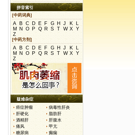
拼音索引
[中药词典]
A
B
C
D
E
F
G
H
J
K
L
M
N
O
P
Q
R
S
T
W
X
Y
Z
[中药方剂]
A
B
C
D
E
F
G
H
J
K
L
M
N
O
P
Q
R
S
T
W
X
Y
。
Z
疑难杂症
癌症肿瘤
病毒性肝炎
肝硬化
脂肪肝
酒精肝
肝腹水
痛风
甲亢
糖尿病
癫痫