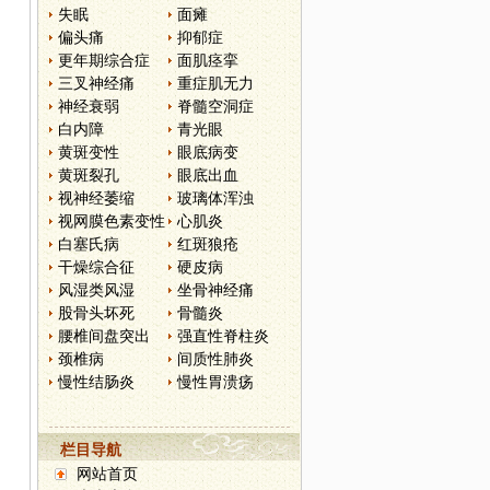
失眠
面瘫
偏头痛
抑郁症
更年期综合症
面肌痉挛
三叉神经痛
重症肌无力
神经衰弱
脊髓空洞症
白内障
青光眼
黄斑变性
眼底病变
黄斑裂孔
眼底出血
视神经萎缩
玻璃体浑浊
视网膜色素变性
心肌炎
白塞氏病
红斑狼疮
干燥综合征
硬皮病
风湿类风湿
坐骨神经痛
股骨头坏死
骨髓炎
腰椎间盘突出
强直性脊柱炎
颈椎病
间质性肺炎
慢性结肠炎
慢性胃溃疡
，
栏目导航
网站首页