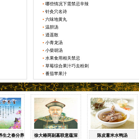
哪些情况下需禁忌辛辣
针灸穴名诗
六味地黄丸
温胆汤
逍遥散
小青龙汤
小柴胡汤
水果食用相关禁忌
草莓综合果汁巧去粉刺
番茄苹果汁
养生之春分养生
徐大椿两副墓联意蕴深
陈皮薏米水鸭汤