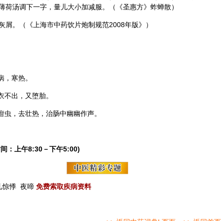
薄荷汤调下一字，量儿大小加减服。（《圣惠方》蚱蝉散）
灰屑。（《上海市中药饮片炮制规范2008年版》）
病，寒热。
胞衣不出，又堕胎。
杀疳虫，去壮热，治肠中幽幽作声。
间：上午8:30－下午5:00)
儿惊悸
夜啼
免费索取疾病资料