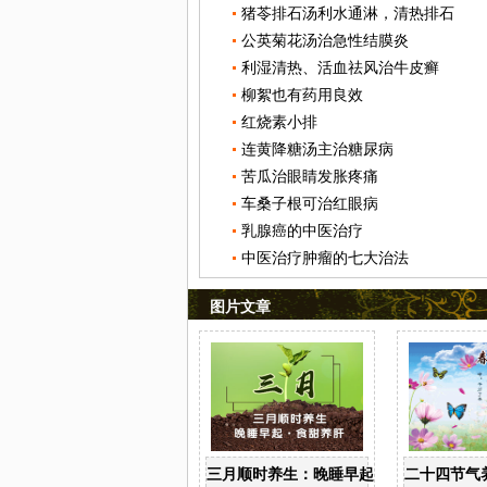
猪苓排石汤利水通淋，清热排石
公英菊花汤治急性结膜炎
利湿清热、活血祛风治牛皮癣
柳絮也有药用良效
红烧素小排
连黄降糖汤主治糖尿病
苦瓜治眼睛发胀疼痛
车桑子根可治红眼病
乳腺癌的中医治疗
中医治疗肿瘤的七大治法
图片文章
三月顺时养生：晚睡早起 食甜养肝
二十四节气