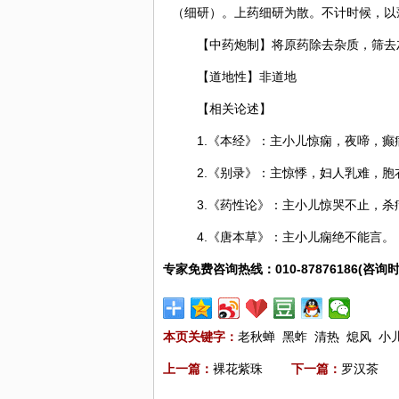
（细研）。上药细研为散。不计时候，以
【中药炮制】将原药除去杂质，筛去
【道地性】非道地
【相关论述】
1.《本经》：主小儿惊痫，夜啼，癫
2.《别录》：主惊悸，妇人乳难，
3.《药性论》：主小儿惊哭不止，
4.《唐本草》：主小儿痫绝不能言。
专家免费咨询热线：010-87876186(咨询时
本页关键字：
老秋蝉
黑蚱
清热
熄风
小
上一篇：
裸花紫珠
下一篇：
罗汉茶