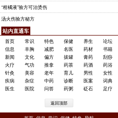
“柑橘液”验方可治烫伤
汤火伤验方秘方
站内直通车
首页
常识
特色
保健
养生
论坛
信息
丰胸
减肥
名医
药材
书籍
新闻
文化
偏方
拔罐
膏药
刮痧
火疗
气功
推拿
药茶
药酒
药浴
针灸
美容
老年
育儿
男性
女性
疾病
杂症
中药
诊断
医案
词典
医生
医院
问答
药粥
砭石
足疗
返回顶部
首页
信息
常识
保健
特色
导航