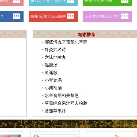
精彩推荐
哪些情况下需禁忌辛辣
针灸穴名诗
六味地黄丸
温胆汤
逍遥散
小青龙汤
小柴胡汤
水果食用相关禁忌
草莓综合果汁巧去粉刺
番茄苹果汁