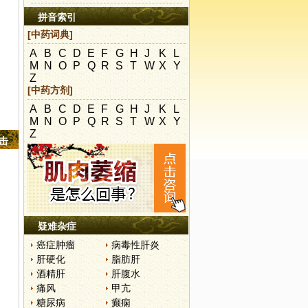
拼音索引
[中药词典]
A
B
C
D
E
F
G
H
J
K
L
M
N
O
P
Q
R
S
T
W
X
Y
Z
[中药方剂]
A
B
C
D
E
F
G
H
J
K
L
M
N
O
P
Q
R
S
T
W
X
Y
Z
点击
疑难杂症
癌症肿瘤
病毒性肝炎
肝硬化
脂肪肝
酒精肝
肝腹水
痛风
甲亢
糖尿病
癫痫