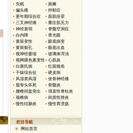
失眠
面瘫
偏头痛
抑郁症
更年期综合症
面肌痉挛
三叉神经痛
重症肌无力
神经衰弱
脊髓空洞症
白内障
青光眼
黄斑变性
眼底病变
黄斑裂孔
眼底出血
视神经萎缩
玻璃体浑浊
视网膜色素变性
心肌炎
白塞氏病
红斑狼疮
干燥综合征
硬皮病
风湿类风湿
坐骨神经痛
股骨头坏死
骨髓炎
腰椎间盘突出
强直性脊柱炎
颈椎病
间质性肺炎
慢性结肠炎
慢性胃溃疡
栏目导航
网站首页