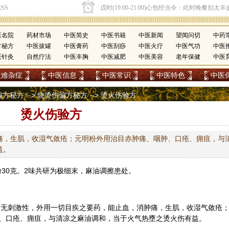
医名院
药材市场
中医简史
中医书籍
中医新闻
望闻问切
中药
方秘方
中医拔罐
中医膏药
中医刮痧
中医火疗
中医气功
中医
医针灸
自然疗法
中医丰胸
中医减肥
中医美容
老年保健
中医
疑难杂症
中医信息
中医常识
中医特色
中医
偏方秘方
-->
烧烫伤偏方秘方
--> 烫火伤验方
烫火伤验方
痛，生肌，收湿气敛疮；元明粉外用治目赤肿痛、咽肿、口疮、痈疽，与
益。
粉30克。2味共研为极细末，
麻油
调擦患处。
，无刺激性，外用一切目疾之要药，能止血，消肿痛，生肌，收湿气敛疮
、口疮、痈疽，与清凉之麻油调和，当于火气热壅之烫火伤有益。