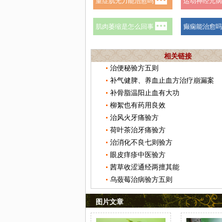
相关链接
治便秘验方五则
补气健脾、养血止血方治疗崩漏案
补骨脂温阳止血有大功
柳絮也有药用良效
治风火牙痛验方
荷叶茶治牙痛验方
治消化不良七则验方
眼皮痒疹中医验方
茜草收涩通经两擅其能
乌蔹莓治病验方五则
图片文章