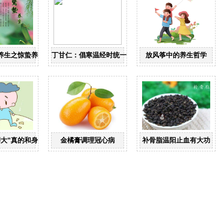
养生之惊蛰养生
丁甘仁：倡寒温经时统一 创近代中医教育
放风筝中的养生哲学
脚大”真的和身高有关？
金橘膏调理冠心病
补骨脂温阳止血有大功