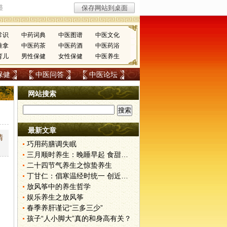
常识
中药词典
中医图谱
中医文化
推拿
中医药茶
中医药酒
中医药浴
育儿
男性保健
女性保健
中医养生
保健
中医问答
中医论坛
网站搜索
最新文章
清
巧用药膳调失眠
三月顺时养生：晚睡早起 食甜养肝
二十四节气养生之惊蛰养生
丁甘仁：倡寒温经时统一 创近代中医教育
放风筝中的养生哲学
娱乐养生之放风筝
；
春季养肝谨记“三多三少”
孩子“人小脚大”真的和身高有关？