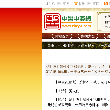
名
偏
中
网站首页
疾病大全
首页
-->
中医特色
-->
偏方秘方
-->
外科
炉甘石甘温性柔平和无毒，能止血，消肿
凉之麻油调和，当于火气热壅之烫火伤有
【组成及用法】
炉甘石
30克，元明
【主治】 烫火伤。
【解析】 炉甘石甘温性柔平和无毒
元明粉咸寒无毒，外用治目赤肿痛、咽肿