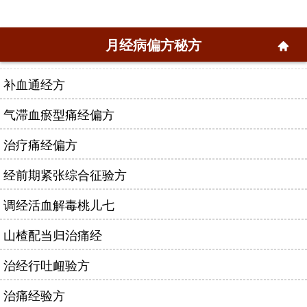
月经病偏方秘方
补血通经方
气滞血瘀型痛经偏方
治疗痛经偏方
经前期紧张综合征验方
调经活血解毒桃儿七
山楂配当归治痛经
治经行吐衄验方
治痛经验方