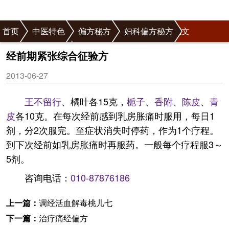
首页
中医特色
偏方秘方
妇科偏方秘方
正文
月经病偏方秘方
经前期紧张综合征验方
2013-06-27
王不留行
、橘叶各15克，
栀子
、
香附
、
陈皮
、
青
皮
各10克。在每次经前感到乳房胀痛时服用，每日1
剂，分2次服完。至症状消失时停药，作为1个疗程。
到下次经前如乳房胀痛时再服药。一般每个疗程服3～
5剂。
咨询电话：
010-87876186
上一篇：
调经活血解毒桃儿七
下一篇：
治疗痛经偏方