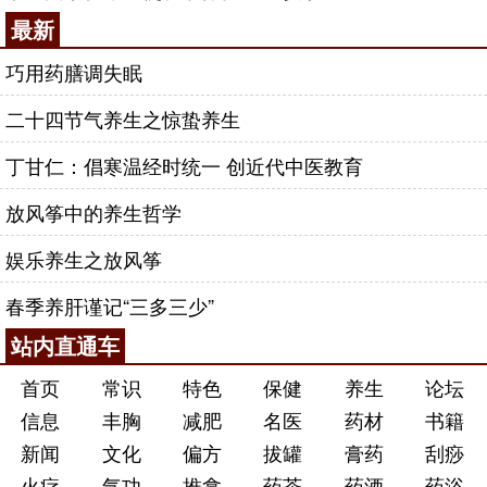
最新
巧用药膳调失眠
二十四节气养生之惊蛰养生
丁甘仁：倡寒温经时统一 创近代中医教育
放风筝中的养生哲学
娱乐养生之放风筝
春季养肝谨记“三多三少”
站内直通车
首页
常识
特色
保健
养生
论坛
信息
丰胸
减肥
名医
药材
书籍
新闻
文化
偏方
拔罐
膏药
刮痧
火疗
气功
推拿
药茶
药酒
药浴