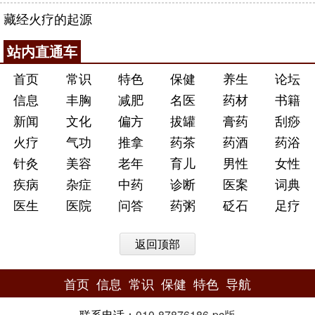
藏经火疗的起源
站内直通车
首页
常识
特色
保健
养生
论坛
信息
丰胸
减肥
名医
药材
书籍
新闻
文化
偏方
拔罐
膏药
刮痧
火疗
气功
推拿
药茶
药酒
药浴
针灸
美容
老年
育儿
男性
女性
疾病
杂症
中药
诊断
医案
词典
医生
医院
问答
药粥
砭石
足疗
返回顶部
首页
信息
常识
保健
特色
导航
联系电话：
010-87876186
-
pc版