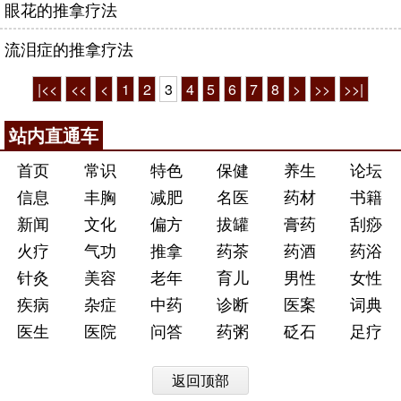
眼花的推拿疗法
流泪症的推拿疗法
|<<
<<
<
1
2
3
4
5
6
7
8
>
>>
>>|
站内直通车
首页
常识
特色
保健
养生
论坛
信息
丰胸
减肥
名医
药材
书籍
新闻
文化
偏方
拔罐
膏药
刮痧
火疗
气功
推拿
药茶
药酒
药浴
针灸
美容
老年
育儿
男性
女性
疾病
杂症
中药
诊断
医案
词典
医生
医院
问答
药粥
砭石
足疗
返回顶部