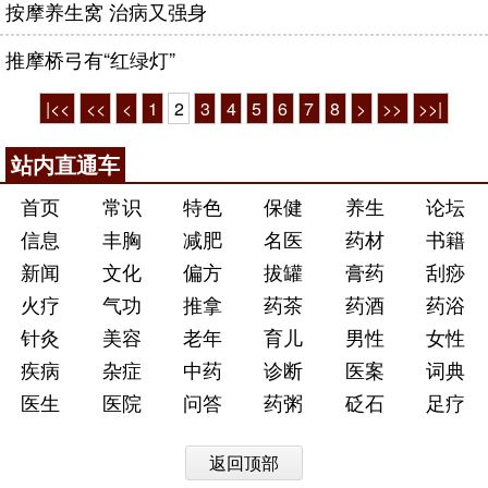
按摩养生窝 治病又强身
推摩桥弓有“红绿灯”
|<<
<<
<
1
2
3
4
5
6
7
8
>
>>
>>|
站内直通车
首页
常识
特色
保健
养生
论坛
信息
丰胸
减肥
名医
药材
书籍
新闻
文化
偏方
拔罐
膏药
刮痧
火疗
气功
推拿
药茶
药酒
药浴
针灸
美容
老年
育儿
男性
女性
疾病
杂症
中药
诊断
医案
词典
医生
医院
问答
药粥
砭石
足疗
返回顶部