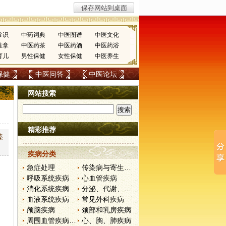
常识
中药词典
中医图谱
中医文化
推拿
中医药茶
中医药酒
中医药浴
育儿
男性保健
女性保健
中医养生
保健
中医问答
中医论坛
网站搜索
精彩推荐
臻
疾病分类
急症处理
传染病与寄生虫病
呼吸系统疾病
心血管疾病
消化系统疾病
分泌、代谢、营养和肾脏疾病
血液系统疾病
常见外科疾病
颅脑疾病
颈部和乳房疾病
周围血管疾病和淋巴管疾病
心、胸、肺疾病