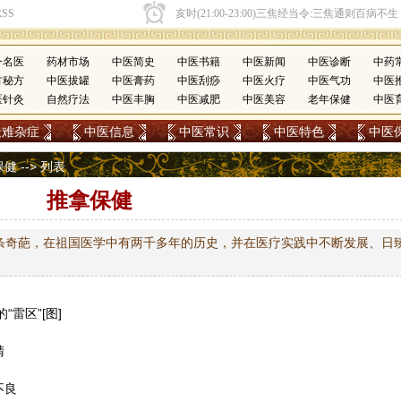
今名医
药材市场
中医简史
中医书籍
中医新闻
中医诊断
中药
方秘方
中医拔罐
中医膏药
中医刮痧
中医火疗
中医气功
中医
医针灸
自然疗法
中医丰胸
中医减肥
中医美容
老年保健
中医
疑难杂症
中医信息
中医常识
中医特色
中医
保健
-->
列表
推拿保健
条奇葩，在祖国医学中有两千多年的历史，并在医疗实践中不断发展、日
雷区”[图]
睛
不良