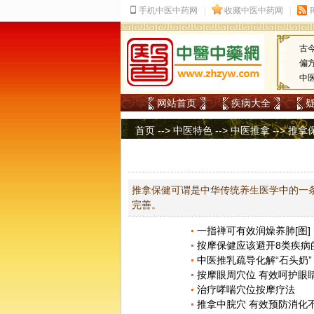
古
偏
中
网站首页
疾病大全
首页
-->
中医特色
-->
中医推拿
-->
推拿
推拿保健可谓是中华传统养生医学中的一
完善。
一指禅可有效润燥养肺[图]
按摩保健应该避开8类疾病的“
中医推乳疏导化解“石头奶”
按摩眼周穴位 有效呵护眼
治疗哮喘穴位按摩疗法
推拿中脘穴 有效预防消化