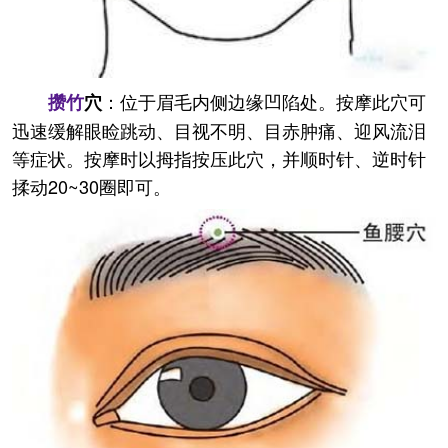
：位于眉毛内侧边缘凹陷处。按摩此穴可
攒竹
穴
迅速缓解眼睑跳动、目视不明、目赤肿痛、迎风流泪
等症状。按摩时以拇指按压此穴，并顺时针、逆时针
揉动20~30圈即可。