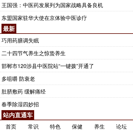
王国强：中医药发展列为国家战略具备良机
东盟国家驻华大使在京体验中医诊疗
最新
巧用药膳调失眠
二十四节气养生之惊蛰养生
邯郸市120涉县中医院站“一键拨”开通了
多咀嚼 防衰老
肚脐敷药 缓解痛经
春季除湿四妙招
站内直通车
首页
常识
特色
保健
养生
论坛