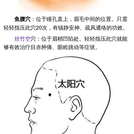
：位于瞳孔直上，眉毛中间的位置。只需
鱼腰穴
轻轻指压此穴20次，有镇静安神、疏风通络的功效。
丝竹空
穴：位于眉梢凹陷处。轻轻指压此穴就能
够有效治疗目赤肿痛、眼睑跳动等症状。