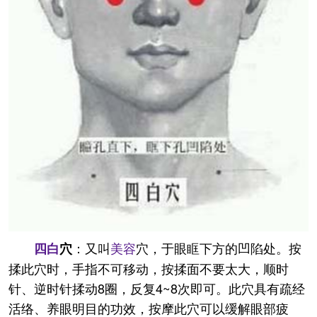
：又叫
美容
穴，于眼眶下方的凹陷处。按
四白
穴
揉此穴时，手指不可移动，按揉面不要太大，顺时
针、逆时针揉动8圈，反复4~8次即可。此穴具有疏经
活络、养眼明目的功效，按摩此穴可以缓解眼部疲