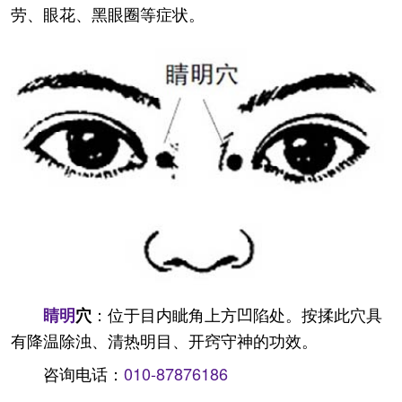
劳、眼花、黑眼圈等症状。
：位于目内眦角上方凹陷处。按揉此穴具
睛明
穴
有降温除浊、清热明目、开窍守神的功效。
咨询电话：
010-87876186