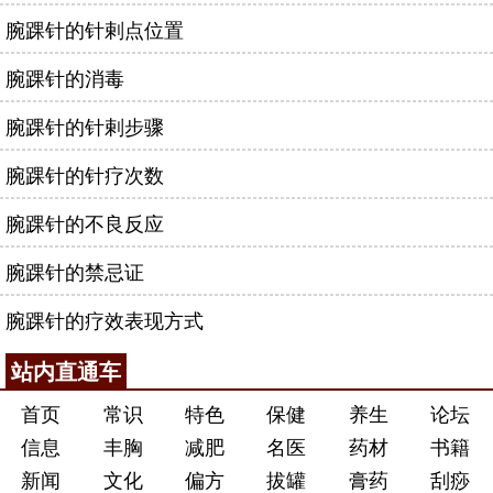
腕踝针的针剌点位置
腕踝针的消毒
腕踝针的针剌步骤
腕踝针的针疗次数
腕踝针的不良反应
腕踝针的禁忌证
腕踝针的疗效表现方式
站内直通车
首页
常识
特色
保健
养生
论坛
信息
丰胸
减肥
名医
药材
书籍
新闻
文化
偏方
拔罐
膏药
刮痧