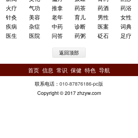
火疗
气功
推拿
药茶
药酒
药浴
针灸
美容
老年
育儿
男性
女性
疾病
杂症
中药
诊断
医案
词典
医生
医院
问答
药粥
砭石
足疗
返回顶部
首页
信息
常识
保健
特色
导航
联系电话：
010-87876186
-
pc版
Copyright © 2017 zhzyw.com