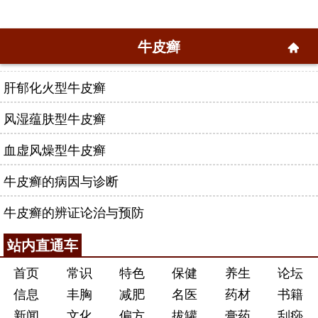
牛皮癣
肝郁化火型牛皮癣
风湿蕴肤型牛皮癣
血虚风燥型牛皮癣
牛皮癣的病因与诊断
牛皮癣的辨证论治与预防
站内直通车
首页
常识
特色
保健
养生
论坛
信息
丰胸
减肥
名医
药材
书籍
新闻
文化
偏方
拔罐
膏药
刮痧