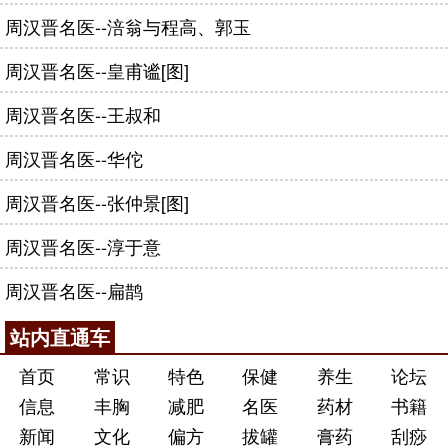
周汉晋名医--涪翁与程高、郭玉
周汉晋名医--皇甫谧[图]
周汉晋名医--王叔和
周汉晋名医--华佗
周汉晋名医--张仲景[图]
周汉晋名医--淳于意
周汉晋名医--扁鹊
站内直通车
首页
常识
特色
保健
养生
论坛
信息
丰胸
减肥
名医
药材
书籍
新闻
文化
偏方
拔罐
膏药
刮痧