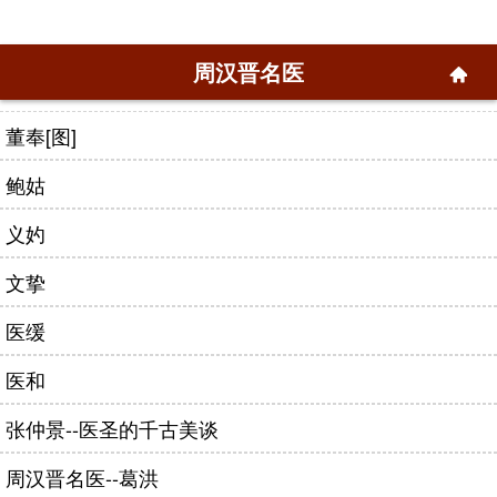
周汉晋名医
董奉[图]
鲍姑
义妁
文挚
医缓
医和
张仲景--医圣的千古美谈
周汉晋名医--葛洪