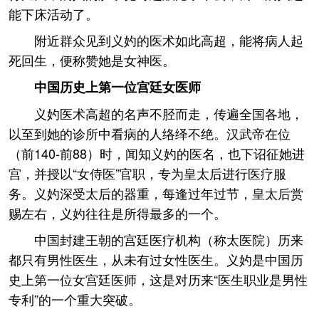
能下床活动了。
附近群众见到义妁的医术如此高超，能将病人起
死回生，便称赞她是女神医。
中国历史上第一位宫廷女医师
义妁医术高超的名声不胫而走，传遍全国各地，
以至到她的诊所中看病的人络绎不绝。汉武帝在位
（前140-前88）时，闻知义妁的医名，也下诏征她进
宫，并授以“女侍医”官职，专为皇太后进行医疗服
务。义妁深受太后的器重，每逢过年过节，皇太后赏
赐左右，义妁往往是所得最多的一个。
中国封建王朝的宫廷医疗机构（称太医院）历来
都只有男性医生，从未有过女性医生。义妁是中国历
史上第一位女宫廷医师，这是对历来“医生职业是男性
专利”的一个重大突破。