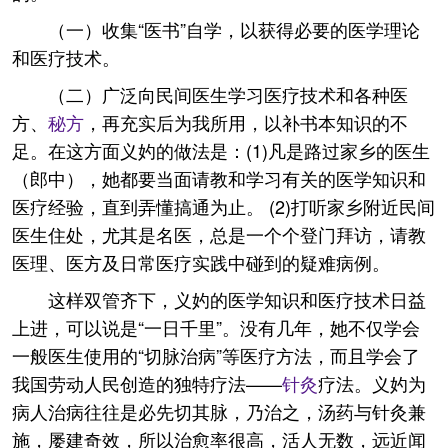
（一）收集“医书”自学，以获得必要的医学理论
和医疗技术。
（二）广泛向民间医生学习医疗技术和各种医
方、
秘方
，再充实后为我所用，以补书本知识的不
足。在这方面义妁的做法是：(1)凡是路过家乡的医生
（郎中），她都要当面请教和学习有关的医学知识和
医疗经验，直到弄懂搞通为止。 (2)打听家乡附近民间
医生住处，尤其是名医，总是一个个登门拜访，请教
医理、医方及日常医疗实践中碰到的疑难病例。
这样双管齐下，义妁的医学知识和医疗技术日益
上进，可以说是“一日千里”。没有几年，她不仅学会
一般医生使用的“切脉治病”等医疗方法，而且学会了
我国劳动人民创造的独特疗法——
针灸
疗法。义妁为
病人治病往往是必先切其脉，乃治之，汤药与针灸兼
施，屡建奇效，所以治愈率很高，活人无数，远近闻