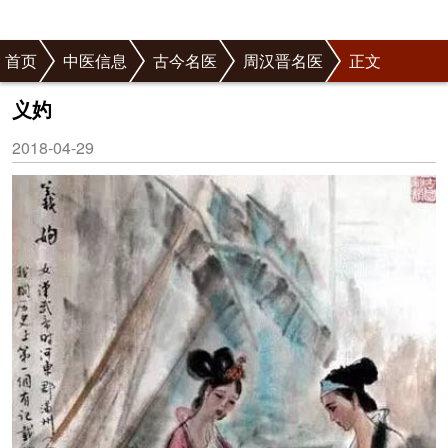
首页
中医信息
古今名医
周汉晋名医
正文
义妁
2018-04-29