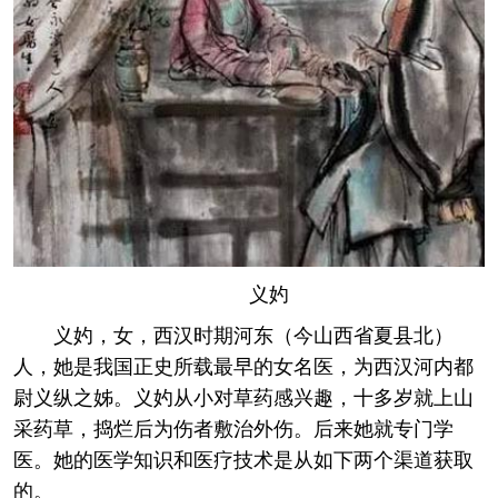
义妁
义妁，女，西汉时期河东（今山西省夏县北）
人，她是我国正史所载最早的女名医，为西汉河内都
尉义纵之姊。义妁从小对草药感兴趣，十多岁就上山
采药草，捣烂后为伤者敷治外伤。后来她就专门学
医。她的医学知识和医疗技术是从如下两个渠道获取
的。