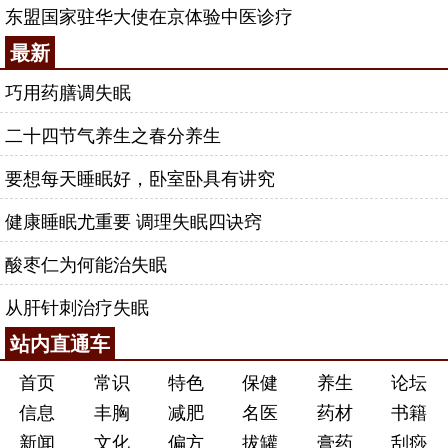
东盟国家驻华大使在京体验中医诊疗
最新
巧用药膳调失眠
二十四节气养生之春分养生
要想每天睡眠好，卧室卧具有讲究
健康睡眠尤重要 调理失眠四诀窍
酸枣仁为何能治失眠
从肝针刺治疗失眠
站内直通车
首页
常识
特色
保健
养生
论坛
信息
丰胸
减肥
名医
药材
书籍
新闻
文化
偏方
拔罐
膏药
刮痧