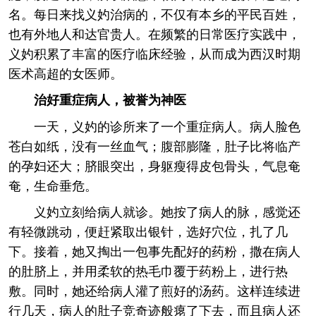
名。每日来找义妁治病的，不仅有本乡的平民百姓，
也有外地人和达官贵人。在频繁的日常医疗实践中，
义妁积累了丰富的医疗临床经验，从而成为西汉时期
医术高超的女医师。
治好重症病人，被誉为神医
一天，义妁的诊所来了一个重症病人。病人脸色
苍白如纸，没有一丝血气；腹部膨隆，肚子比将临产
的孕妇还大；脐眼突出，身躯瘦得皮包骨头，气息奄
奄，生命垂危。
义妁立刻给病人就诊。她按了病人的脉，感觉还
有轻微跳动，便赶紧取出银针，选好穴位，扎了几
下。接着，她又掏出一包事先配好的药粉，撒在病人
的肚脐上，并用柔软的热毛巾覆于药粉上，进行热
敷。同时，她还给病人灌了煎好的汤药。这样连续进
行几天，病人的肚子竞奇迹般瘪了下去，而且病人还