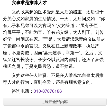
实事求是推荐人才
义妁以高超的医术受到皇太后的器重，太后也十
分关心义妁家属的生活情况。一天，太后问义妁：“你
有儿子和兄弟可以为官吗？”义妁答道：“虽有子侄，
均属平平，不能为官。唯有弟义纵，为人刚正、刻苦
好学，尚闲居在家。”于是，太后请汉武帝给义纵册封
了党郡中令的官职。义纵在任上勤理政事，执法严
谨，不避贵戚，因而“县无逋事，举第一”。之后，义
纵又迁官长陵令、长安令以及河内都尉，还灭了豪强
穰氏之属，于是吏民震恐，道不拾遗。
义妁这种任人唯贤、不是任人唯亲地向皇太后推
荐人才的行为，直到今天，还是有现实意义的。
咨询电话：
010-87876186
↓展开全部内容