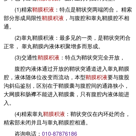
(1)精索
鞘膜积液
：特点是鞘状突两端闭合， 精索
部分形成局限性
鞘膜积液
，与腹腔和睾丸鞘膜腔不相
通。
(2)睾丸鞘膜积液：最多见的一类，是鞘状突闭合
正常， 睾丸鞘膜内液体积聚增多而形成。
(3)交通性
鞘膜积液
：特点为鞘状突完全开放，
腹腔内液体通过开放的鞘状突通道进入睾丸鞘膜
腔，液体随体位改变而流动，本型
鞘膜积液
要与腹股
沟斜疝鉴别，区别在于鞘膜囊与腹腔间的通路狭小，
大网膜和肠襻不能进入鞘膜囊，只有腹腔内液体能进
入。
(4)精索睾丸
鞘膜积液
：鞘状突仅在内环处闭合，
精索部未闭并且与睾丸鞘膜腔相通。
咨询电话：
010-87876186