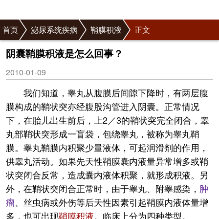
首页
泌尿系统疾病
鞘膜积液
正文
阴囊鞘膜积液是怎么回事？
2010-01-09
我们知道，睾丸从腹膜后间隙下降时，有两层腹
膜构成的鞘状突亦经腹股沟管进入阴囊。正常情况
下，在胎儿出生前后，上2／3的鞘状突完全闭合，睾
丸部鞘状突形成一盲袋，包绕睾丸，被称为睾丸鞘
膜。睾丸鞘膜内积聚少量液体，可起润滑剂的作用，
供睾丸活动。如果先天性鞘膜囊内液量异常增多或鞘
状突闭合反常，造成囊内液体积聚，就形成积液。另
外，在鞘状突闭合正常时，由于睾丸、附睾感染，
肿
瘤
、丝虫病或外伤等后天性因素引起鞘膜内液体量增
多，也可出现
鞘膜积液
。临床上分为四种类型。