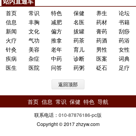
站内直通车
首页
常识
特色
保健
养生
论坛
信息
丰胸
减肥
名医
药材
书籍
新闻
文化
偏方
拔罐
膏药
刮痧
火疗
气功
推拿
药茶
药酒
药浴
针灸
美容
老年
育儿
男性
女性
疾病
杂症
中药
诊断
医案
词典
医生
医院
问答
药粥
砭石
足疗
返回顶部
首页
信息
常识
保健
特色
导航
联系电话：
010-87876186
-
pc版
Copyright © 2017 zhzyw.com