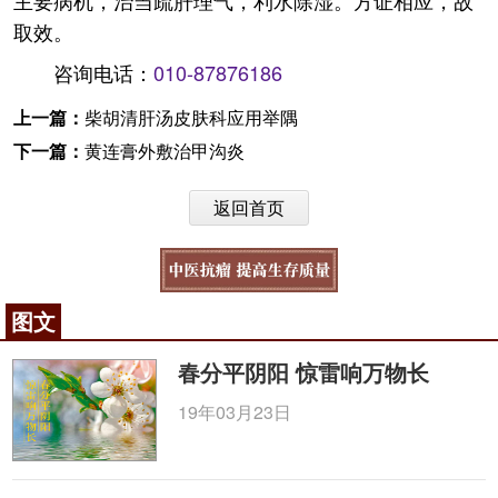
主要病机，治当疏肝理气，利水除湿。方证相应，故
取效。
咨询电话：
010-87876186
上一篇：
柴胡清肝汤皮肤科应用举隅
下一篇：
黄连膏外敷治甲沟炎
返回首页
图文
春分平阴阳 惊雷响万物长
19年03月23日