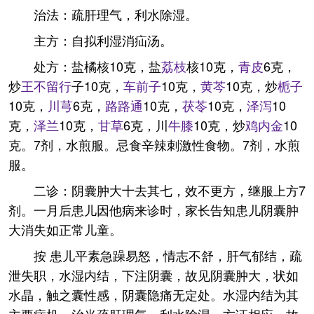
治法：疏肝理气，利水除湿。
主方：自拟利湿消疝汤。
处方：盐橘核10克，盐
荔枝
核10克，
青皮
6克，
炒
王不留行
子10克，
车前子
10克，
黄芩
10克，炒
栀子
10克，
川芎
6克，
路路通
10克，
茯苓
10克，
泽泻
10
克，
泽兰
10克，
甘草
6克，川
牛膝
10克，炒
鸡内金
10
克。7剂，水煎服。忌食辛辣刺激性食物。7剂，水煎
服。
二诊：阴囊肿大十去其七，效不更方，继服上方7
剂。一月后患儿因他病来诊时，家长告知患儿阴囊肿
大消失如正常儿童。
按 患儿平素急躁易怒，情志不舒，肝气郁结，疏
泄失职，水湿内结，下注阴囊，故见阴囊肿大，状如
水晶，触之囊性感，阴囊隐痛无定处。水湿内结为其