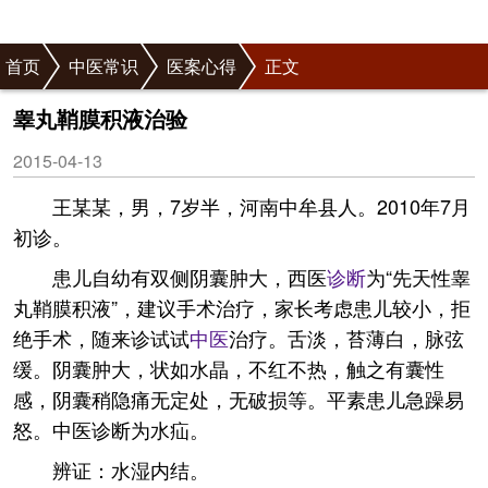
首页
中医常识
医案心得
正文
睾丸鞘膜积液治验
2015-04-13
王某某，男，7岁半，河南中牟县人。2010年7月
初诊。
患儿自幼有双侧阴囊肿大，西医
诊断
为“先天性睾
丸鞘膜积液”，建议手术治疗，家长考虑患儿较小，拒
绝手术，随来诊试试
中医
治疗。舌淡，苔薄白，脉弦
缓。阴囊肿大，状如水晶，不红不热，触之有囊性
感，阴囊稍隐痛无定处，无破损等。平素患儿急躁易
怒。中医诊断为水疝。
辨证：水湿内结。