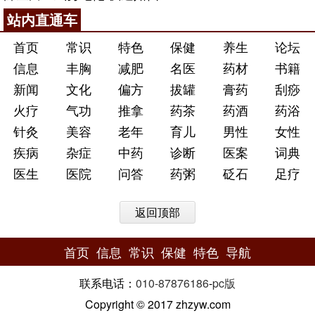
站内直通车
首页
常识
特色
保健
养生
论坛
信息
丰胸
减肥
名医
药材
书籍
新闻
文化
偏方
拔罐
膏药
刮痧
火疗
气功
推拿
药茶
药酒
药浴
针灸
美容
老年
育儿
男性
女性
疾病
杂症
中药
诊断
医案
词典
医生
医院
问答
药粥
砭石
足疗
返回顶部
首页
信息
常识
保健
特色
导航
联系电话：
010-87876186
-
pc版
Copyright © 2017 zhzyw.com