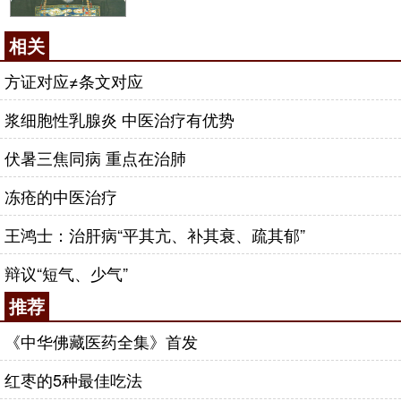
相关
方证对应≠条文对应
浆细胞性乳腺炎 中医治疗有优势
伏暑三焦同病 重点在治肺
冻疮的中医治疗
王鸿士：治肝病“平其亢、补其衰、疏其郁”
辩议“短气、少气”
推荐
《中华佛藏医药全集》首发
红枣的5种最佳吃法