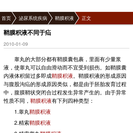
首页
泌尿系统疾病
鞘膜积液
正文
鞘膜积液不同于疝
2010-01-09
睾丸的大部分都有鞘膜囊包裹，里面有少量浆
液，使睾丸可以自由滑动而不宜受到损伤。如鞘膜囊
内液体积留过多即成
鞘膜积液
。鞘膜积液的形成原因
与腹股沟疝的形成原因类似，都是由于胚胎发育过程
中，腹膜鞘状突闭合过程发生异常产生的。由于异常
性质不同，
鞘膜积液
有下列四种类型：
1.睾丸
鞘膜积液
2.精索
鞘膜积液