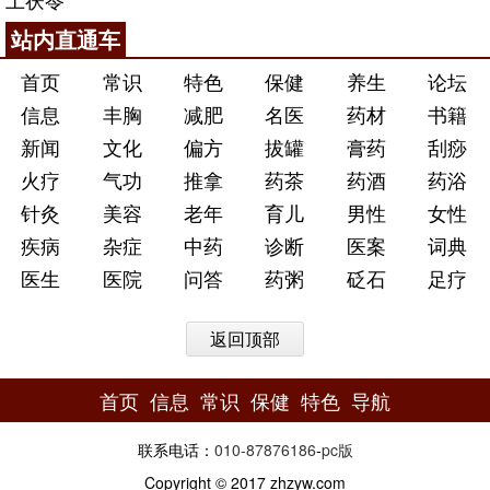
站内直通车
首页
常识
特色
保健
养生
论坛
信息
丰胸
减肥
名医
药材
书籍
新闻
文化
偏方
拔罐
膏药
刮痧
火疗
气功
推拿
药茶
药酒
药浴
针灸
美容
老年
育儿
男性
女性
疾病
杂症
中药
诊断
医案
词典
医生
医院
问答
药粥
砭石
足疗
返回顶部
首页
信息
常识
保健
特色
导航
联系电话：
010-87876186
-
pc版
Copyright © 2017 zhzyw.com