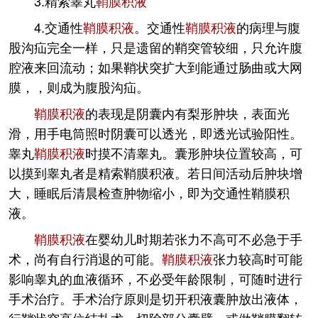
3.精索睾丸
鞘膜积液
4.交通性
鞘膜积液
。交通性
鞘膜积液
的病理与腹
股沟疝完全一样，只是遗留的鞘突管较细，只允许腹
腔液来回流动；如果鞘状突扩大到能通过肠曲或大网
膜，，则成为腹股沟疝。
鞘膜积液
的表现是阴囊内有梨形肿块，表面光
滑，用手电筒照时阴囊可以透光，即透光试验阳性。
睾丸
鞘膜积液
时摸不清睾丸。囊形肿块位置较高，可
以摸到睾丸者是精索鞘膜积液。若日间活动后肿块增
大，睡眠后清晨检查肿物缩小，即为交通性鞘膜积
液。
鞘膜积液
在婴幼儿时期若张力不高可不必急于手
术，尚有自行消退的可能。
鞘膜积液
张力较高时可能
影响睾丸的血液循环，不必受年龄限制，可随时进行
手术治疗。手术治疗原则是切开积液囊肿放出液体，