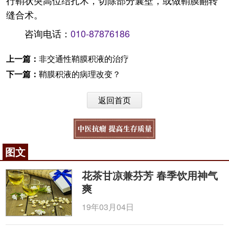
行鞘状突高位结扎术，切除部分囊壁，或做鞘膜翻转
缝合术。
咨询电话：
010-87876186
上一篇：
非交通性鞘膜积液的治疗
下一篇：
鞘膜积液的病理改变？
返回首页
图文
花茶甘凉兼芬芳 春季饮用神气
爽
19年03月04日