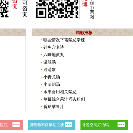
精彩推荐
哪些情况下需禁忌辛辣
针灸穴名诗
六味地黄丸
温胆汤
逍遥散
小青龙汤
小柴胡汤
水果食用相关禁忌
草莓综合果汁巧去粉刺
番茄苹果汁