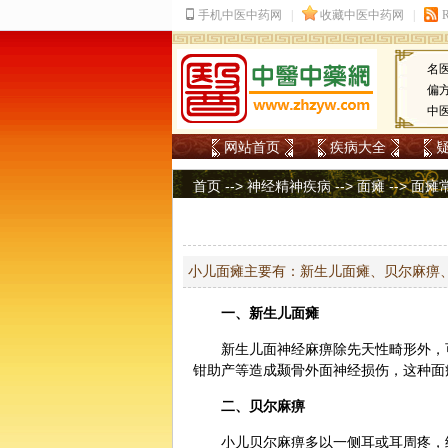
名
偏
中
网站首页
疾病大全
首页
-->
神经精神疾病
-->
面瘫
-->
面瘫
小儿面瘫主要有：新生儿面瘫、贝尔麻痹
一、新生儿面瘫
新生儿面神经麻痹除先天性畸形外，
钳助产等造成颞骨外面神经损伤，这种面
二、贝尔麻痹
小儿贝尔麻痹多以一侧耳或耳周疼，