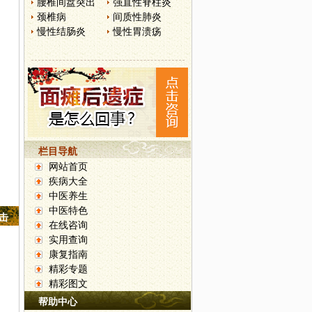
腰椎间盘突出
强直性脊柱炎
颈椎病
间质性肺炎
慢性结肠炎
慢性胃溃疡
栏目导航
网站首页
疾病大全
中医养生
中医特色
点击
在线咨询
实用查询
康复指南
精彩专题
精彩图文
帮助中心