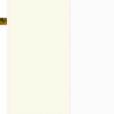
蛋”需警惕
药效