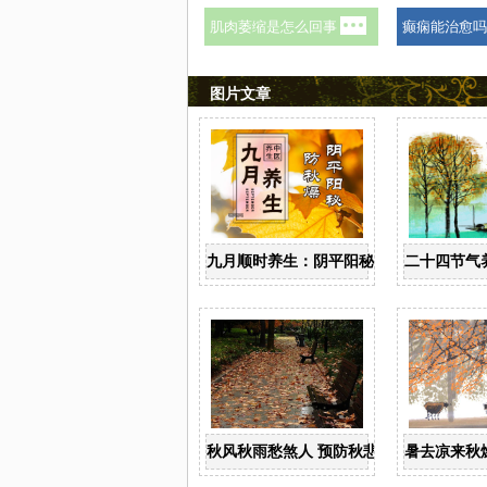
图片文章
九月顺时养生：阴平阳秘防秋燥
二十四节气
秋风秋雨愁煞人 预防秋悲养精神
暑去凉来秋