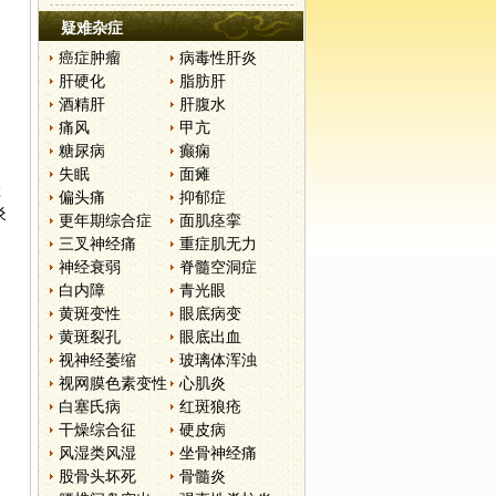
疑难杂症
癌症肿瘤
病毒性肝炎
肝硬化
脂肪肝
酒精肝
肝腹水
痛风
甲亢
糖尿病
癫痫
，
失眠
面瘫
检
偏头痛
抑郁症
炎
更年期综合症
面肌痉挛
三叉神经痛
重症肌无力
神经衰弱
脊髓空洞症
白内障
青光眼
黄斑变性
眼底病变
黄斑裂孔
眼底出血
视神经萎缩
玻璃体浑浊
视网膜色素变性
心肌炎
白塞氏病
红斑狼疮
干燥综合征
硬皮病
风湿类风湿
坐骨神经痛
股骨头坏死
骨髓炎