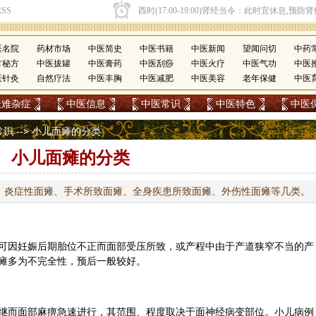
医名院
药材市场
中医简史
中医书籍
中医新闻
望闻问切
中药
方秘方
中医拔罐
中医膏药
中医刮痧
中医火疗
中医气功
中医
医针灸
自然疗法
中医丰胸
中医减肥
中医美容
老年保健
中医
疑难杂症
中医信息
中医常识
中医特色
中医
常识
--> 小儿面瘫的分类
小儿面瘫的分类
、炎症性面瘫、手术所致面瘫、全身疾患所致面瘫、外伤性面瘫等几类。
可因妊娠后期胎位不正而面部受压所致，或产程中由于产道狭窄不当的产
瘫多为不完全性，预后一般较好。
继而面部麻痹急速进行，其范围、程度取决于面神经病变部位。小儿病例