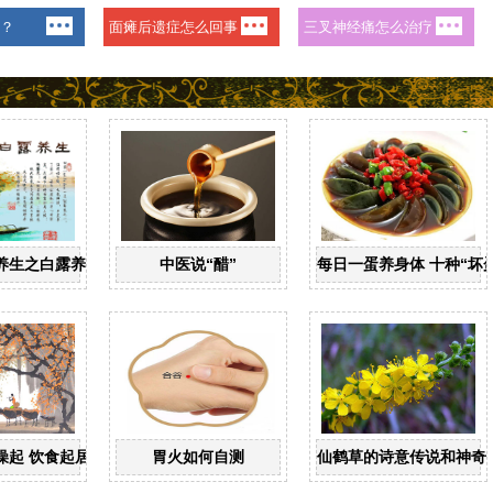
养生之白露养生
中医说“醋”
每日一蛋养身体 十种“坏
燥起 饮食起居8注意
胃火如何自测
仙鹤草的诗意传说和神奇