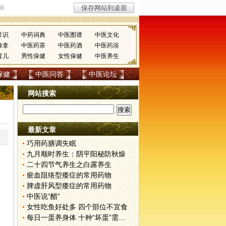
常识
中药词典
中医图谱
中医文化
推拿
中医药茶
中医药酒
中医药浴
育儿
男性保健
女性保健
中医养生
保健
中医问答
中医论坛
网站搜索
最新文章
巧用药膳调失眠
九月顺时养生：阴平阳秘防秋燥
二十四节气养生之白露养生
瘀血阻络型痿症的常用药物
脾虚肝风型痿症的常用药物
中医说“醋”
女性吃鱼好处多 四个部位不宜食
每日一蛋养身体 十种“坏蛋”需警惕