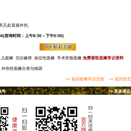
乳孔处直接外伤。
6(咨询时间：上午8:30－下午5:00)
生儿面瘫
贝尔麻痹
炎症性面瘫
手术所致面瘫
免费索取面瘫常识资料
：
外伤性面瘫分类与病因
>> 返回面瘫常识页面
>> 返回首页
信号
>> 更多请