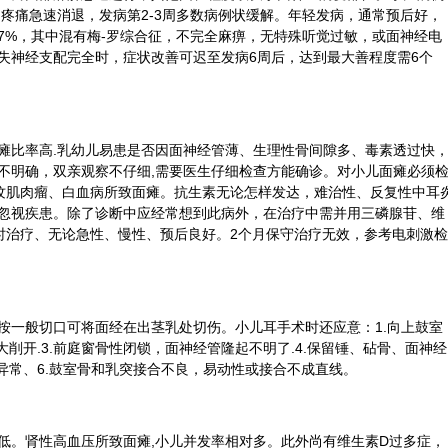
。疼痛急速消退，发病第2-3周多数病例状缓解。年轻发病，通常预后好，
7%，其中混有梅-罗综合征，不完全麻痹，无特殊听觉过敏，或面神经电
失神经支配完全时，症状改善可迟至发病6周后，达到最大善程度需6个
瘫比率高.乳幼儿易患是否因面神经管薄、生理性骨间隙多、毒素透过快
不明确，双亲观察不仔细,需要医生仔细检查方能确诊。对小儿面瘫必须
纹肌肉瘤、白血病所致面瘫。抗生素无论怎样发达，难治性、反复性中耳
忽视疾患。除了
诊断
中应经常想到此病外，在治疗中需并用三磷腺苷、维
时治疗、无论急性、慢性、预后良好。2个月保守治疗无效，参考电刺激检
按一般切口可将面经在出茎乳处切伤。小儿耳手术时还应意：1.向上鼓室
大削开.3.前庭窗骨性闭锁，面神经管隆起不明了.4.保留锤、砧骨、面神经
异常、6.鼓室骨和乳突接合不良，易动性或接合不成直线。
低。肾性高血压所致面瘫,小儿并发率相对多。此外尚有维生素D过多症，