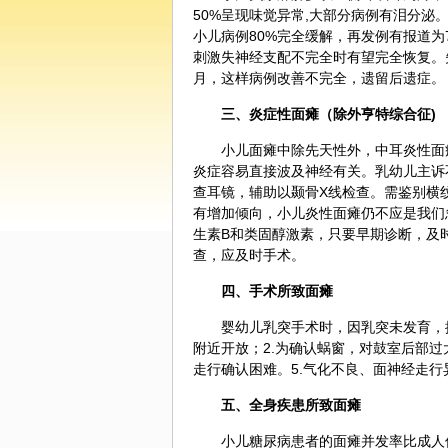
50%呈现味觉异常,大部分病例有泪分泌
小儿病例80%完全缓解，再发例有报道为
刺激失神经支配不完全时有望完全恢复。
月，这样病例改善不完全，遗留后遗症。
三、炎症性面瘫（除外亨特综合征)
小儿面瘫中除先天性外，中耳炎性面
炎症容易直接波及神经有关。乳幼儿主诉
查耳镜，辅助以颞骨X线检查。需鉴别横
有增加倾向，小儿炎性面瘫仍不应是我们
生素B和类固醇激素，只要早期诊断，及
查，应及时手术。
四、手术所致面瘫
婴幼儿乳突手术时，因乳突未发育，
附近开放；2.为确认蜗窗，对鼓室后部过
走行确认困难。5.气化不良、面神经走行
五、全身疾患所致面瘫
小儿糖尿病患者的面瘫并发率比成人