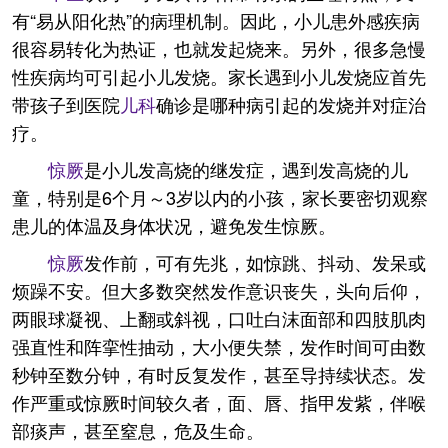
有“易从阳化热”的病理机制。因此，小儿患外感疾病
很容易转化为热证，也就发起烧来。另外，很多急慢
性疾病均可引起小儿发烧。家长遇到小儿发烧应首先
带孩子到医院
儿科
确诊是哪种病引起的发烧并对症治
疗。
惊厥
是小儿发高烧的继发症，遇到发高烧的儿
童，特别是6个月～3岁以内的小孩，家长要密切观察
患儿的体温及身体状况，避免发生惊厥。
惊厥
发作前，可有先兆，如惊跳、抖动、发呆或
烦躁不安。但大多数突然发作意识丧失，头向后仰，
两眼球凝视、上翻或斜视，口吐白沫面部和四肢肌肉
强直性和阵挛性抽动，大小便失禁，发作时间可由数
秒钟至数分钟，有时反复发作，甚至导持续状态。发
作严重或惊厥时间较久者，面、唇、指甲发紫，伴喉
部痰声，甚至窒息，危及生命。