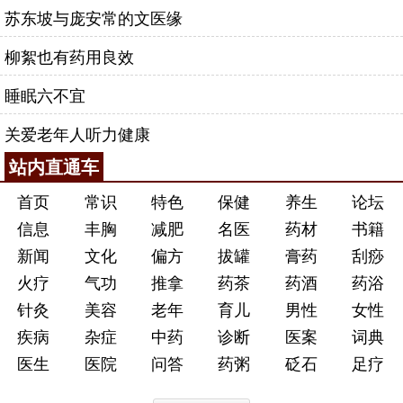
苏东坡与庞安常的文医缘
柳絮也有药用良效
睡眠六不宜
关爱老年人听力健康
站内直通车
首页
常识
特色
保健
养生
论坛
信息
丰胸
减肥
名医
药材
书籍
新闻
文化
偏方
拔罐
膏药
刮痧
火疗
气功
推拿
药茶
药酒
药浴
针灸
美容
老年
育儿
男性
女性
疾病
杂症
中药
诊断
医案
词典
医生
医院
问答
药粥
砭石
足疗