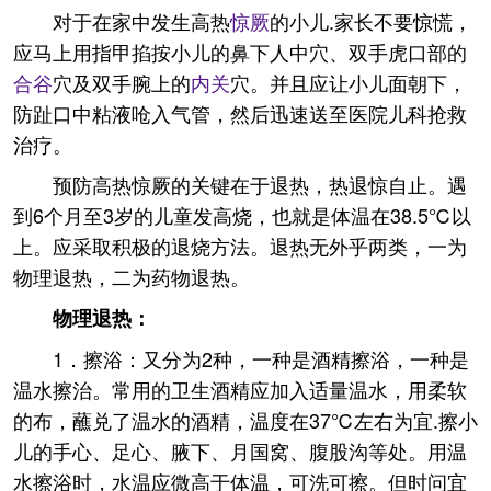
对于在家中发生高热
惊厥
的小儿.家长不要惊慌，
应马上用指甲掐按小儿的鼻下人中穴、双手虎口部的
合谷
穴及双手腕上的
内关
穴。并且应让小儿面朝下，
防趾口中粘液呛入气管，然后迅速送至医院儿科抢救
治疗。
预防高热惊厥的关键在于退热，热退惊自止。遇
到6个月至3岁的儿童发高烧，也就是体温在38.5℃以
上。应采取积极的退烧方法。退热无外乎两类，一为
物理退热，二为药物退热。
物理退热：
1．擦浴：又分为2种，一种是酒精擦浴，一种是
温水擦治。常用的卫生酒精应加入适量温水，用柔软
的布，蘸兑了温水的酒精，温度在37℃左右为宜.擦小
儿的手心、足心、腋下、月国窝、腹股沟等处。用温
水擦浴时，水温应微高于体温，可洗可擦。但时问宜