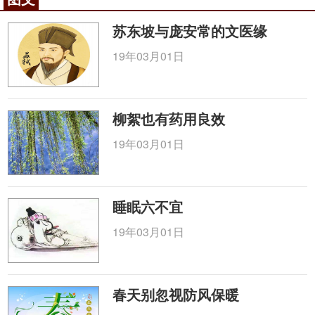
药，并具有副作用小的优点。可以在家庭中给高热患
儿服用。但此类药物为苦寒泻下之品，适用于有高
苏东坡与庞安常的文医缘
热、面红、口臭、大便秘结症状者。若虽有发热，但
19年03月01日
大便不成形者，不宜使用。在应用时，应见效即止不
必服完。也就是说不可久服，久服会影响小儿食欲。
惊厥
的患儿，禁食含有脂肪等厚味的食品，应以
柳絮也有药用良效
素食流质为主。病情好转后，适当酌加富有营养的食
19年03月01日
品，如鸡蛋、牛奶、藕粉等。根据季节变化，夏季时
给予
西瓜
汁、番茄汁口举汁，冬季可饮鲜橘水、苹果
泥。痰多时可予白萝卜汁，或
荸荠
汁。
睡眠六不宜
咨询电话：
010-87876186
19年03月01日
春天别忽视防风保暖