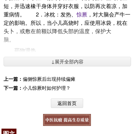
短，并迅速橡干身体并穿好衣服，以防再次着凉，加
重病情。 2．冰枕：发热、
惊厥
，对大脑会产牛一
定的影响。所以，当小儿高烧时，应使用冰袋，枕在
头卜，或敷在前额以降低头部的温度，保护大
脑。
药物退热
1．阿苯片：阿苯片又称阿鲁片，由2种药物组
↓展开全部内容
成，阿司匹林是解热止痛的常用药物：苯巴比妥纳是
镇静安神、止抽定惊的常用药。阿苯片适于l-5岁的小
上一篇：
偏侧惊厥后出现持续偏瘫
儿。8-9个月的小儿服半片；1岁半服1片；3岁服1片
下一篇：
小儿惊厥时如何护理？
半4—5岁服2片。应注意在服用退热药时，体温应在
38.5℃以上才是适用症。若体温持续在38.5℃以上
返回首页
者，可每4小时应用1次。服药后应多喝水，因发热的
小儿，只有在出汗以后，体温才会有所下降。 2．
中药
牛黄
清热散、紫雪散、救急散均为退热定惊良
图文