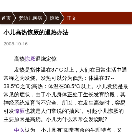
首页
婴幼儿疾病
惊厥
正文
小儿高热惊厥的退热办法
2008-10-16
高热
惊厥
退烧定惊
发热是指体温在37℃以上，人们在日常生活中通
常称之为发烧。发热可以分为低热：体温在37～
38.5℃之间;高热：体温在38.5℃以上。小儿发烧是最
常见的症状，由于小儿身体正处于生长发育阶段，其
神经系统发育尚不完全。所以，在发生高烧时，容易
引发
惊厥
也就是人们常说的“抽风”。引起小儿惊厥的
主要原因是高烧。小儿为什么常常会发烧呢?
中医
认为：小儿具有“阳常有余的生理特点，又