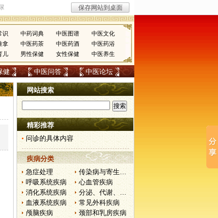
常识
中药词典
中医图谱
中医文化
推拿
中医药茶
中医药酒
中医药浴
育儿
男性保健
女性保健
中医养生
保健
中医问答
中医论坛
网站搜索
精彩推荐
问诊的具体内容
疾病分类
急症处理
传染病与寄生虫病
呼吸系统疾病
心血管疾病
消化系统疾病
分泌、代谢、营养和肾脏疾病
血液系统疾病
常见外科疾病
颅脑疾病
颈部和乳房疾病