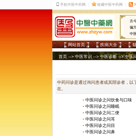
古
偏
中
网站首页
疾病大全
首页
-->
中医常识
-->
中医诊断
-->
中医
中药问诊是通过询问患者或其陪诊者，以
在。
中医问诊之问饮食与口味
中医问诊之问睡眠
中医问诊之问二便
中医问诊之问耳
中医问诊之问目
中医问诊之问鼻