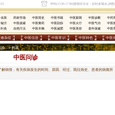
今名医
药材市场
中医简史
中医书籍
中医新闻
中医诊断
中药
方秘方
中医拔罐
中医膏药
中医刮痧
中医火疗
中医气功
中医
医针灸
自然疗法
中医丰胸
中医减肥
中医美容
老年保健
中医
疑难杂症
中医信息
中医常识
中医特色
中医
问诊
-->
列表
中医问诊
了解病情，有关疾病发生的时间、原因、经过、既往病史、患者的病痛所