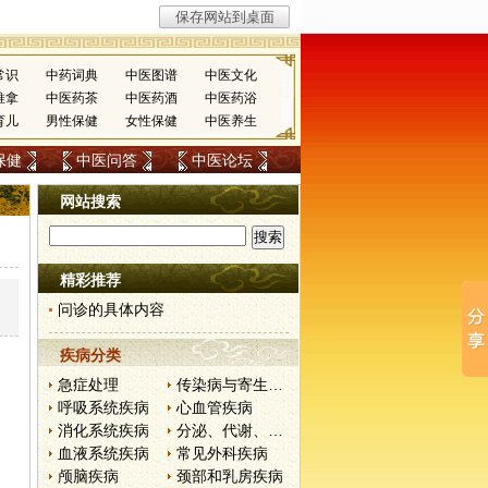
常识
中药词典
中医图谱
中医文化
推拿
中医药茶
中医药酒
中医药浴
育儿
男性保健
女性保健
中医养生
保健
中医问答
中医论坛
网站搜索
精彩推荐
问诊的具体内容
疾病分类
急症处理
传染病与寄生虫病
呼吸系统疾病
心血管疾病
消化系统疾病
分泌、代谢、营养和肾脏疾病
血液系统疾病
常见外科疾病
颅脑疾病
颈部和乳房疾病