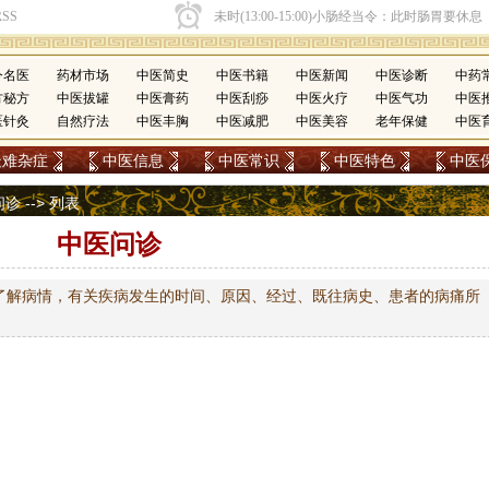
今名医
药材市场
中医简史
中医书籍
中医新闻
中医诊断
中药
方秘方
中医拔罐
中医膏药
中医刮痧
中医火疗
中医气功
中医
医针灸
自然疗法
中医丰胸
中医减肥
中医美容
老年保健
中医
疑难杂症
中医信息
中医常识
中医特色
中医
问诊
-->
列表
中医问诊
了解病情，有关疾病发生的时间、原因、经过、既往病史、患者的病痛所