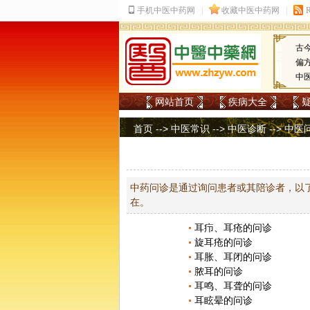
古
偏
中
网站首页
疾病大全
首页
-->
中医常识
-->
中医诊断
-->
中医
中药问诊是通过询问患者或其陪诊者，以
在。
耳疖、耳疮的问诊
旋耳疮的问诊
耳胀、耳闭的问诊
脓耳的问诊
耳鸣、耳聋的问诊
耳眩晕的问诊