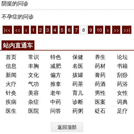
阴挺的问诊
不孕症的问诊
|<<
<<
<
1
2
3
4
5
6
7
8
9
10
>
>>
>>|
站内直通车
首页
常识
特色
保健
养生
论坛
信息
丰胸
减肥
名医
药材
书籍
新闻
文化
偏方
拔罐
膏药
刮痧
火疗
气功
推拿
药茶
药酒
药浴
针灸
美容
老年
育儿
男性
女性
疾病
杂症
中药
诊断
医案
词典
医生
医院
问答
药粥
砭石
足疗
返回顶部