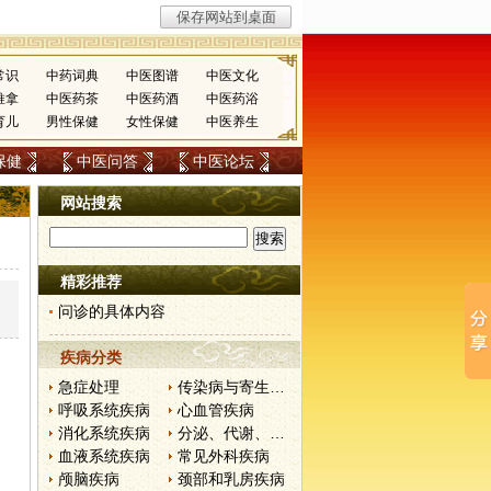
常识
中药词典
中医图谱
中医文化
推拿
中医药茶
中医药酒
中医药浴
育儿
男性保健
女性保健
中医养生
保健
中医问答
中医论坛
网站搜索
精彩推荐
问诊的具体内容
疾病分类
急症处理
传染病与寄生虫病
呼吸系统疾病
心血管疾病
消化系统疾病
分泌、代谢、营养和肾脏疾病
血液系统疾病
常见外科疾病
颅脑疾病
颈部和乳房疾病