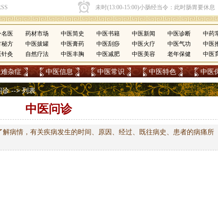
今名医
药材市场
中医简史
中医书籍
中医新闻
中医诊断
中药
方秘方
中医拔罐
中医膏药
中医刮痧
中医火疗
中医气功
中医
医针灸
自然疗法
中医丰胸
中医减肥
中医美容
老年保健
中医
疑难杂症
中医信息
中医常识
中医特色
中医
问诊
-->
列表
中医问诊
了解病情，有关疾病发生的时间、原因、经过、既往病史、患者的病痛所