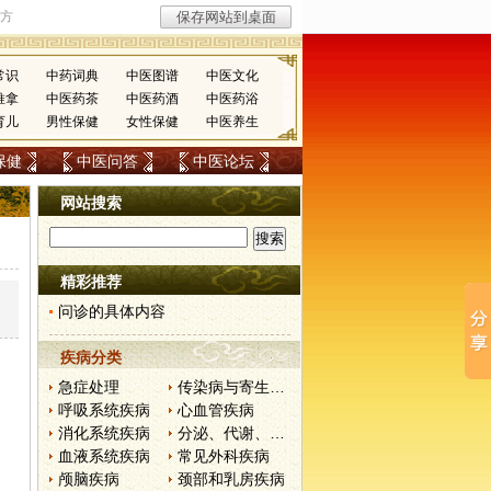
常识
中药词典
中医图谱
中医文化
推拿
中医药茶
中医药酒
中医药浴
育儿
男性保健
女性保健
中医养生
保健
中医问答
中医论坛
网站搜索
精彩推荐
问诊的具体内容
疾病分类
急症处理
传染病与寄生虫病
呼吸系统疾病
心血管疾病
消化系统疾病
分泌、代谢、营养和肾脏疾病
血液系统疾病
常见外科疾病
颅脑疾病
颈部和乳房疾病