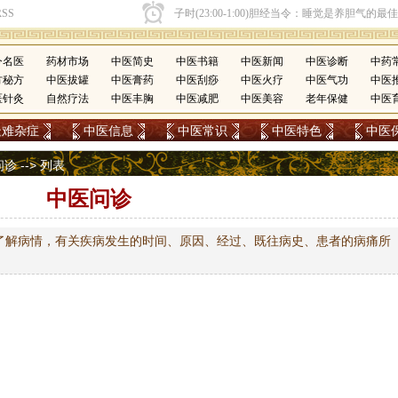
今名医
药材市场
中医简史
中医书籍
中医新闻
中医诊断
中药
方秘方
中医拔罐
中医膏药
中医刮痧
中医火疗
中医气功
中医
医针灸
自然疗法
中医丰胸
中医减肥
中医美容
老年保健
中医
疑难杂症
中医信息
中医常识
中医特色
中医
问诊
-->
列表
中医问诊
了解病情，有关疾病发生的时间、原因、经过、既往病史、患者的病痛所