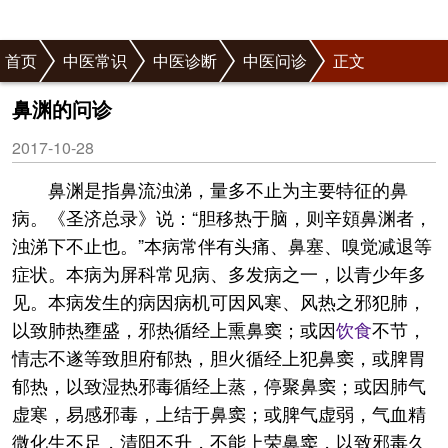
首页
中医常识
中医诊断
中医问诊
正文
鼻渊的问诊
2017-10-28
鼻渊是指鼻流浊涕，量多不止为主要特征的鼻
病。《圣济总录》说：“胆移热于脑，则辛頞鼻渊者，
浊涕下不止也。”本病常伴有头痛、鼻塞、嗅觉减退等
症状。本病为屏科常见病、多发病之一，以青少年多
见。本病发生的病因病机可因风寒、风热之邪犯肺，
以致肺热壅盛，邪热循经上熏鼻窦；或因
饮食
不节，
情志不遂等致胆府郁热，胆火循经上犯鼻窦，或脾胃
郁热，以致湿热邪毒循经上蒸，停聚鼻窦；或因肺气
虚寒，易感邪毒，上结于鼻窦；或脾气虚弱，气血精
微化生不足，清阳不升，不能上荣鼻窦，以致邪毒久