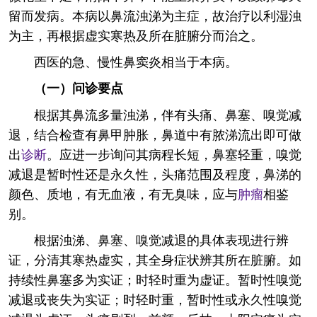
留而发病。本病以鼻流浊涕为主症，故治疗以利湿浊
为主，再根据虚实寒热及所在脏腑分而治之。
西医的急、慢性鼻窦炎相当于本病。
（一）问诊要点
根据其鼻流多量浊涕，伴有头痛、鼻塞、嗅觉减
退，结合检查有鼻甲肿胀，鼻道中有脓涕流出即可做
出
诊断
。应进一步询问其病程长短，鼻塞轻重，嗅觉
减退是暂时性还是永久性，头痛范围及程度，鼻涕的
颜色、质地，有无血液，有无臭味，应与
肿瘤
相鉴
别。
根据浊涕、鼻塞、嗅觉减退的具体表现进行辨
证，分清其寒热虚实，其全身症状辨其所在脏腑。如
持续性鼻塞多为实证；时轻时重为虚证。暂时性嗅觉
减退或丧失为实证；时轻时重，暂时性或永久性嗅觉