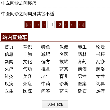
中医问诊之问疼痛
中医问诊之问周身其它不适
|<<
<<
<
11
12
>
>>
>>|
站内直通车
首页
常识
特色
保健
养生
论坛
信息
丰胸
减肥
名医
药材
书籍
新闻
文化
偏方
拔罐
膏药
刮痧
火疗
气功
推拿
药茶
药酒
药浴
针灸
美容
老年
育儿
男性
女性
疾病
杂症
中药
诊断
医案
词典
医生
医院
问答
药粥
砭石
足疗
返回顶部