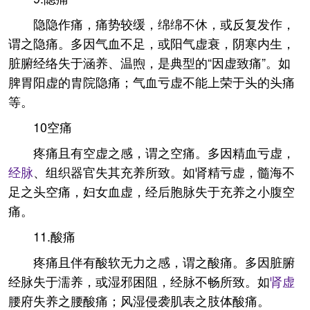
隐隐作痛，痛势较缓，绵绵不休，或反复发作，
谓之隐痛。多因气血不足，或阳气虚衰，阴寒内生，
脏腑经络失于涵养、温煦，是典型的“因虚致痛”。如
脾胃阳虚的胄院隐痛；气血亏虚不能上荣于头的头痛
等。
10空痛
疼痛且有空虚之感，谓之空痛。多因精血亏虚，
经脉
、组织器官失其充养所致。如肾精亏虚，髓海不
足之头空痛，妇女血虚，经后胞脉失于充养之小腹空
痛。
11.酸痛
疼痛且伴有酸软无力之感，谓之酸痛。多因脏腑
经脉失于濡养，或湿邪困阻，经脉不畅所致。如
肾虚
腰府失养之腰酸痛；风湿侵袭肌表之肢体酸痛。