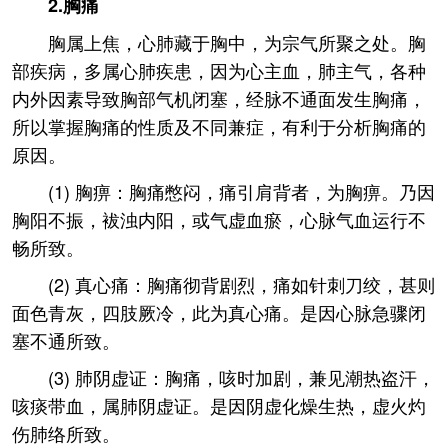
2.胸痛
胸属上焦，心肺藏于胸中，为宗气所聚之处。胸
部疾病，多属心肺疾患，因为心主血，肺主气，各种
内外因素导致胸部气机闭塞，经脉不通面发生胸痛，
所以掌握胸痛的性质及不同兼症，有利于分析胸痛的
原因。
(1) 胸痹：胸痛憋闷，痛引肩背者，为胸痹。乃因
胸阳不振，袚浊内阳，或气虚血瘀，心脉气血运行不
畅所致。
(2) 真心痛：胸痛彻背剧烈，痛如针刺刀绞，甚则
面色青灰，四肢厥冷，此为真心痛。是因心脉急骤闭
塞不通所致。
(3) 肺阴虚证：胸痛，咳时加剧，兼见潮热盗汗，
咳痰带血，属肺阴虚证。是因阴虚化燥生热，虚火灼
伤肺络所致。