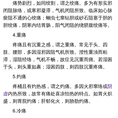
痛势剧烈，如同绞割，谓之绞痛。多为有形实邪
闭阻脉络，或寒邪凝滞，气机闭阻所致。临床如心脉
瘀阻不通的心绞痛；蛔虫七窜钻胆或砂石阻塞于胆的
胆绞痛，阴寒内结胃肠，阳气闭阻的绕脐腹绞痛等。
4.重痛
疼痛且有沉重之感，谓之重痛。常见于头、四
肢、腰部，多因湿邪因阻气机所致。澄性重浊而粘
滞，湿阻经络，气机不畅，故症见沉重而痈。若湿困
于头，则头重如裹；湿困四肢，则四肢沉重疼痛。
5.灼痛
疼桶且有灼热感，谓之灼痛。多因火邪窜络或
阴
虚
内热所致，故常有痛处喜凉怕热的特点。如胃火炽
盛，则胃脘灼痛；肝郁化火，则胁肋灼痛。
6.冷痛