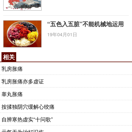
“五色入五脏”不能机械地运用
19年04月01日
相关
乳房胀痛
乳房胀痛亦多虚证
睾丸胀痛
按揉独阴穴缓解心绞痛
自辨寒热虚实“十问歌”
元气无为治好旧伤