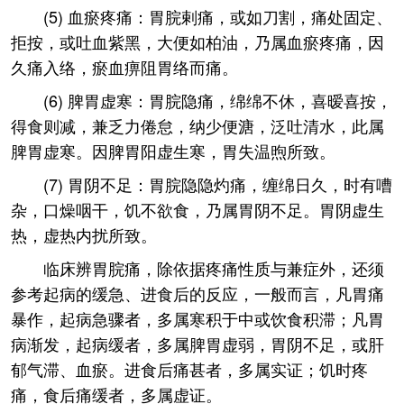
(5) 血瘀疼痛：胃脘剌痛，或如刀割，痛处固定、
拒按，或吐血紫黑，大便如柏油，乃属血瘀疼痛，因
久痛入络，瘀血痹阻胃络而痛。
(6) 脾胃虚寒：胃脘隐痛，绵绵不休，喜暧喜按，
得食则减，兼乏力倦怠，纳少便溏，泛吐清水，此属
脾胃虚寒。因脾胃阳虚生寒，胃失温煦所致。
(7) 胃阴不足：胃脘隐隐灼痛，缠绵日久，时有嘈
杂，口燥咽干，饥不欲食，乃属胃阴不足。胃阴虚生
热，虚热内扰所致。
临床辨胃脘痛，除依据疼痛性质与兼症外，还须
参考起病的缓急、进食后的反应，一般而言，凡胃痛
暴作，起病急骤者，多属寒积于中或饮食积滞；凡胃
病渐发，起病缓者，多属脾胃虚弱，胃阴不足，或肝
郁气滞、血瘀。进食后痛甚者，多属实证；饥时疼
痛，食后痛缓者，多属虚证。