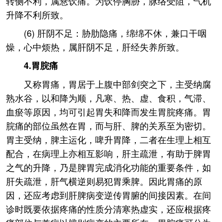
转侧不利，属悬饮痛。为饮停胸胁，脉络受阻，气机
升降不利所致。
(6) 肝阴不足：胁肋隐痛，绵绵不休，兼口干咽
燥，心中烦热，属肝阴不足，肝经失养所致。
4.胃脘痛
又称胃痛，胃居于上腹中部剑突之下，主受纳腐
熟水谷，以和降为顺，凡寒、热、虚、食积，气滞、
血瘀等原因，均可引起胃失和降而发生胃脘疼痛。胃
脘痛的部位虽然在胃，而与肝、脾的关系至为密切。
胃主受纳，脾主运化，啤升胃降，二者在生理上相互
配合，在病理上亦相互影响，肝主疏泄，有助于脾胃
之气的升降，乃是脾胃完成消化功能的重要条件，如
肝失疏泄，肝气横逆则易犯胃乘脾。因此胃痛的原
因，还应考虑到肝脾病变逆传胃腑的间接因素。在间
诊时既要依据疼痛的性质分清寒热虚实，还应根据疼