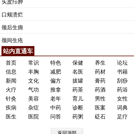
头皮疖肿
口颊溃烂
颈后生痈
颈间生疮
站内直通车
首页
常识
特色
保健
养生
论坛
信息
丰胸
减肥
名医
药材
书籍
新闻
文化
偏方
拔罐
膏药
刮痧
火疗
气功
推拿
药茶
药酒
药浴
针灸
美容
老年
育儿
男性
女性
疾病
杂症
中药
诊断
医案
词典
医生
医院
问答
药粥
砭石
足疗
返回顶部