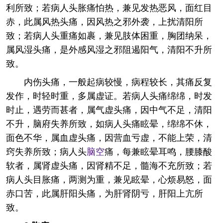
利所致；若病人头胀痛怕热，兼见发热恶风，面红目
赤，此属风热头痛，因风热之邪外袭，上扰清阳所
致；若病人头重痛如裹，兼见肢体困重，胸团纳呆，
属风湿头痛，是外感风湿之邪阻遏阳气，清阳不升所
致。
内伤头痛，一般起病较慢，病程较长，其痛反复
发作，时轻时重，多属虚证。若病人头痛绵绵，时发
时止，遇劳而甚者，属气虚头痛，因中气不足，清阳
不升，脑府失养所致，如病人头痛眩晕，绵绵不休，
面色不华，属血虚头痛，因营血亏虚，不能上荣，清
窍失养所致；病人头
脑空
痛，每兼眩晕耳鸣，腰膝酸
软者，属肾虚头痛，因肾精不足，髓海不充所致；若
病人头目胀痛，两测为重，兼见眩晕，心烦易怒，面
赤口苦，此属肝阳头痛，为肝肾阴亏，肝阳上亢所
致。