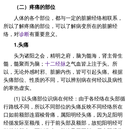
（二）疼痛的部位
人体的各个部位，都与一定的脏腑经络相联系，
所以了解疼痛的部位，可以了解病变所在的脏腑经
络，对
诊断
有重要意义。
1.头痛
头为诸阳之会，精明之府，脑为髓海，肾主骨生
髓，髓聚而为脑；
十二经脉
之气血皆上注于头。所
以，无论外感时邪、脏腑内伤，皆可引起头痛。根据
头痛部位、性质的不同，可以辨别病在何经以及病性
的寒热虚实。
(1) 以头痛部位识病在何经：由于各经络在头部循
行路线不同，所以不同部位的头痛反映不同经络所在
口如前额部连眉棱骨痛，属阳明经头痛，因为足阳明
经循发际至额颅，行于前头部及额部，故犯阳明经可