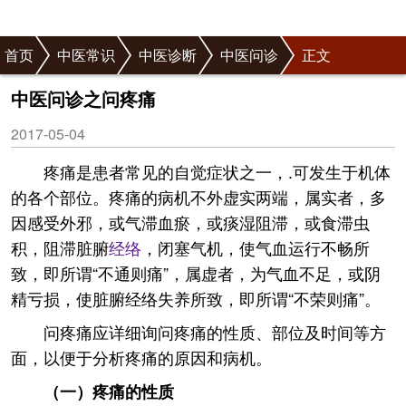
首页
中医常识
中医诊断
中医问诊
正文
中医问诊之问疼痛
2017-05-04
疼痛是患者常见的自觉症状之一，.可发生于机体
的各个部位。疼痛的病机不外虚实两端，属实者，多
因感受外邪，或气滞血瘀，或痰湿阻滞，或食滞虫
积，阻滞脏腑
经络
，闭塞气机，使气血运行不畅所
致，即所谓“不通则痛”，属虚者，为气血不足，或阴
精亏损，使脏腑经络失养所致，即所谓“不荣则痛”。
问疼痛应详细询问疼痛的性质、部位及时间等方
面，以便于分析疼痛的原因和病机。
（一）疼痛的性质