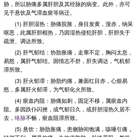
胁，所以胁痛多属肝胆及其经脉的病变。此外，亦可
见于悬饮及气滞血瘀等病迁。
(1) 肝胆湿热：胁痛脘胀，身目发黄，溲赤，纳呆
呕恶，此属肝胆棍热，乃因湿热侵犯肝胆，肝胆失于
疏泄、调达所致。
(2) 肝气郁结：协肋胀痛，走窜不定，胸闷太息，
易怒，属肝气郁结。因情志不舒，肝失调达，气机郁
滞所致。
(3) 肝火郁滞：胁肋灼痛，兼面红目赤，心烦易
怒，多属肝火郁滞，为气郁化火所致。
(4) 瘀血内阻：胁痛如刺，固定不移，属瘀血内
阻。多因跌仆闪挫，或气郁日久，或肝胆湿热久居不
去，
络脉
不畅，瘀血阻滞所致。
(5) 悬饮：胁肋胀痛，患侧胁间饱满，咳唾引痛，