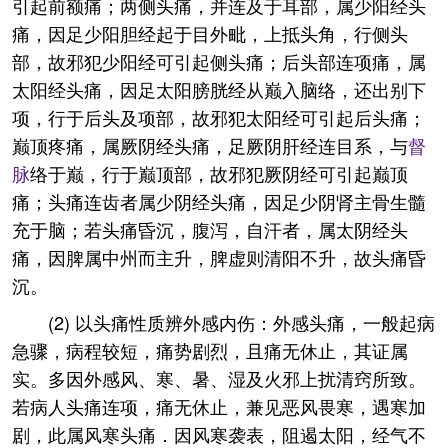
引起前额痛；两侧头痛，并连及于耳部，属少阳经头
痛，因足少阳胆经起于目外毗，上抵头角，行侧头
部，故邪犯少阳经可引起侧头痛；后头部连项痛，属
太阳经头痛，因足太阳膀胱经从巅入脑络，还出别下
项，行于后头及项部，故邪犯太阳经可引起后头痛；
巅顶疼痛，属厥阴经头痛，足厥阴肝经连目系，与
督
脉
络于巅，行于巅顶部，故邪犯厥阴经可引起巅顶
痛；头痛连齿者属少阴经头痛，因足少阴肾主骨生髓
充于脑；若头痛昏沉，腹泻，自汗者，属太阴经头
痛，因脾属中州而主升，脾虚则清阳不升，故头痛昏
沉。
(2) 以头痛性质辨外感内伤：外感头痛，一般起病
急骤，病程较短，痛势剧烈，且痛无休止，其证属
实。多因外感风、寒、暑、湿及火邪上扰清窍所致。
若病人头痛连项，痛无休止，兼见恶风畏寒，遇寒加
剧，此属风寒头痛．因风寒袭表，阻遏太阳，经气不