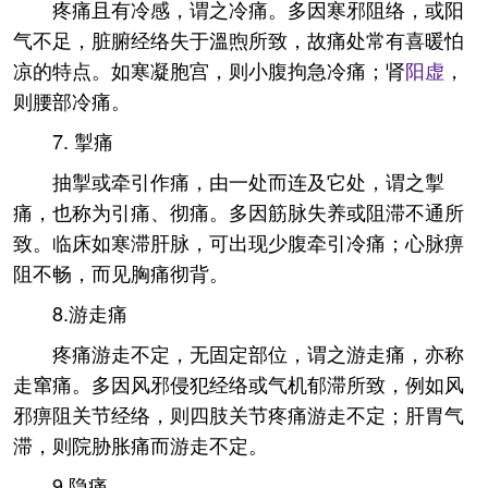
疼痛且有冷感，谓之冷痛。多因寒邪阻络，或阳
气不足，脏腑经络失于溫煦所致，故痛处常有喜暖怕
凉的特点。如寒凝胞宫，则小腹拘急冷痛；肾
阳虚
，
则腰部冷痛。
7. 掣痛
抽掣或牵引作痛，由一处而连及它处，谓之掣
痛，也称为引痛、彻痛。多因筋脉失养或阻滞不通所
致。临床如寒滞肝脉，可出现少腹牵引冷痛；心脉痹
阻不畅，而见胸痛彻背。
8.游走痛
疼痛游走不定，无固定部位，谓之游走痛，亦称
走窜痛。多因风邪侵犯经络或气机郁滞所致，例如风
邪痹阻关节经络，则四肢关节疼痛游走不定；肝胃气
滞，则院胁胀痛而游走不定。
9.隐痛