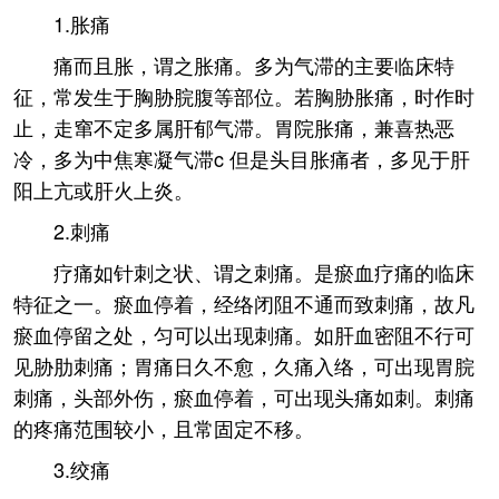
1.胀痛
痛而且胀，谓之胀痛。多为气滞的主要临床特
征，常发生于胸胁脘腹等部位。若胸胁胀痛，时作时
止，走窜不定多属肝郁气滞。胃院胀痛，兼喜热恶
冷，多为中焦寒凝气滞c 但是头目胀痛者，多见于肝
阳上亢或肝火上炎。
2.刺痛
疗痛如针刺之状、谓之刺痛。是瘀血疗痛的临床
特征之一。瘀血停着，经络闭阻不通而致刺痛，故凡
瘀血停留之处，匀可以出现刺痛。如肝血密阻不行可
见胁肋刺痛；胃痛日久不愈，久痛入络，可出现胃脘
刺痛，头部外伤，瘀血停着，可出现头痛如刺。刺痛
的疼痛范围较小，且常固定不移。
3.绞痛