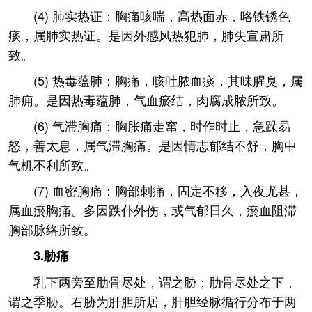
(4) 肺实热证：胸痛咳喘，高热面赤，咯铁锈色
痰，属肺实热证。是因外感风热犯肺，肺失宣肃所
致。
(5) 热毒蕴肺：胸痛，咳吐脓血痰，其味腥臭，属
肺痈。是因热毒蕴肺，气血瘀结，肉腐成脓所致。
(6) 气滞胸痛：胸胀痛走窜，时作时止，急跺易
怒，善太息，属气滞胸痛。是因情志郁结不舒，胸中
气机不利所致。
(7) 血密胸痛：胸部剌痛，固定不移，入夜尤甚，
属血瘀胸痛。多因跌仆外伤，或气郁日久，瘀血阻滞
胸部脉络所致。
3.胁痛
乳下两旁至肋骨尽处，谓之胁；肋骨尽处之下，
谓之季胁。右胁为肝胆所居，肝胆经脉循行分布于两