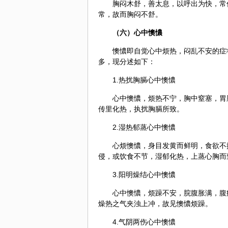
胸闷木舒，善太息，以呼出为快，常
常，故而胸闷不舒。
（六）心中懊憹
懊憹即自觉心中烦热，闷乱不安的症
多，现分述如下：
1.热扰胸膈心中懊憹
心中懊憹，烦热不宁，胸中窒塞，胃
传里化热，执扰胸膈所致。
2.湿热郁蒸心中懊憹
心烦懊憹，身目发黄而鲜明，食欲不
侵，或饮食不节，湿郁化热，上蒸心胸而
3.阳明燥结心中懊憹
心中懊憹，烦躁不安，脘腹胀满，腹
燥热之气夹浊上冲，故见懊憹烦躁。
4.气阴两伤心中懊憹