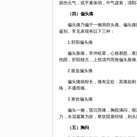
损伤元气，或平素体弱，中气虚衰，清阳
（四）偏头痛
偏头痛乃偏于一侧局部头痛。偏头痛
鉴别。常见表现有以下三种：
1.肝阳偏头痛
偏头胀痛，常伴眩晕，心烦易怒，夜
伤阴．肝阳独亢，上扰清窍而致偏头胀痛
2.瘀血偏头痛
偏头痛病程长，痛有定处．其痛如刺
络，不通而痛。
3.寒饮偏头痛
偏头一侧，昏沉而痛，胸脘满闷，呕
力，水湿凝聚为饮，寒饮阻塞
经络
，则头
（五）胸闷