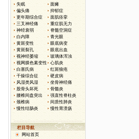
失眠
面瘫
偏头痛
抑郁症
更年期综合症
面肌痉挛
三叉神经痛
重症肌无力
神经衰弱
脊髓空洞症
白内障
青光眼
黄斑变性
眼底病变
黄斑裂孔
眼底出血
视神经萎缩
玻璃体浑浊
视网膜色素变性
心肌炎
白塞氏病
红斑狼疮
干燥综合征
硬皮病
风湿类风湿
坐骨神经痛
股骨头坏死
骨髓炎
腰椎间盘突出
强直性脊柱炎
颈椎病
间质性肺炎
慢性结肠炎
慢性胃溃疡
栏目导航
网站首页