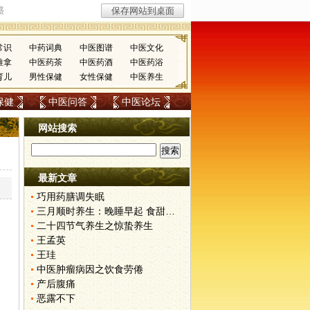
常识
中药词典
中医图谱
中医文化
推拿
中医药茶
中医药酒
中医药浴
育儿
男性保健
女性保健
中医养生
保健
中医问答
中医论坛
网站搜索
最新文章
巧用药膳调失眠
三月顺时养生：晚睡早起 食甜养肝
二十四节气养生之惊蛰养生
王孟英
王珪
中医肿瘤病因之饮食劳倦
产后腹痛
恶露不下