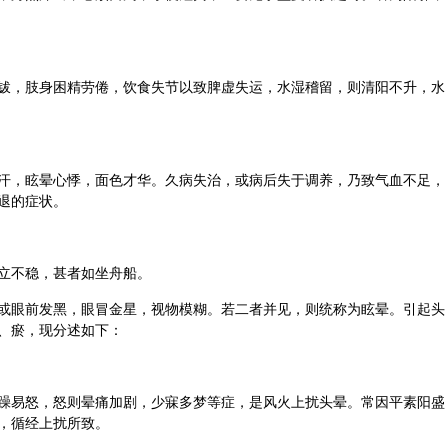
钹，肢身困精劳倦，
饮食
失节以致脾虚失运，水湿稽留，则清阳不升，水
汗，眩晕心悸，面色才华。久病失治，或病后失于调养，乃致气血不足，
退的症状。
立不稳，甚者如坐舟船。
或眼前发黑，眼冒金星，视物模糊。若二者并见，则统称为眩晕。引起头
、瘀，现分述如下：
躁易怒，怒则晕痛加剧，少寐多梦等症，是风火上扰头晕。常因平素阳盛
，循经上扰所致。