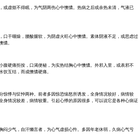
，或虚烦不得眠，为气阴两伤心中懊憹。热病之后或余热未清，气液已
，口干咽燥，腰酸腿软，为阴虚火旺心中懊憹。素体阴液不足，或思虑过
懊憹。
小腹硬痛拒按，口渴便秘，为实热结胸心中懊憹。外邪入里，或表邪不
水饮互结，而成懊憹硬痛。
分惊悸与怔忡两种。前者多因惊恐恼怒所诱发，全身情况较好，病情较
全身情况较差，病情较重。引起心悸的原因很多，可以说它是各种心病证
胸闷少气，自汗懒言者，为心气虚损心忤。多因年老休弱，久病心气亏