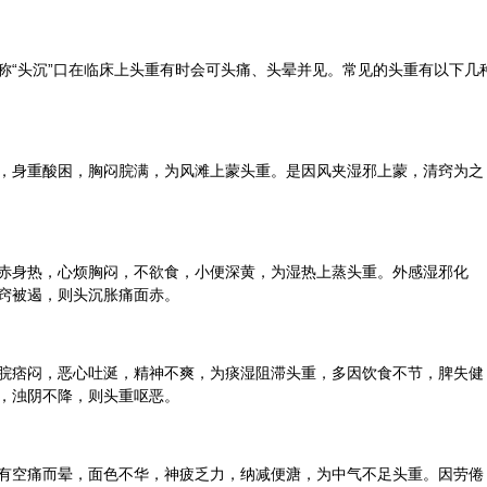
称“头沉”口在临床上头重有时会可头痛、头晕并见。常见的头重有以下几
，身重酸困，胸闷脘满，为风滩上蒙头重。是因风夹湿邪上蒙，清窍为之
赤身热，心烦胸闷，不欲食，小便深黄，为湿热上蒸头重。外感湿邪化
窍被遏，则头沉胀痛面赤。
脘痞闷，恶心吐涎，精神不爽，为痰湿阻滞头重，多因饮食不节，脾失健
，浊阴不降，则头重呕恶。
有空痛而晕，面色不华，神疲乏力，纳减便溏，为中气不足头重。因劳倦