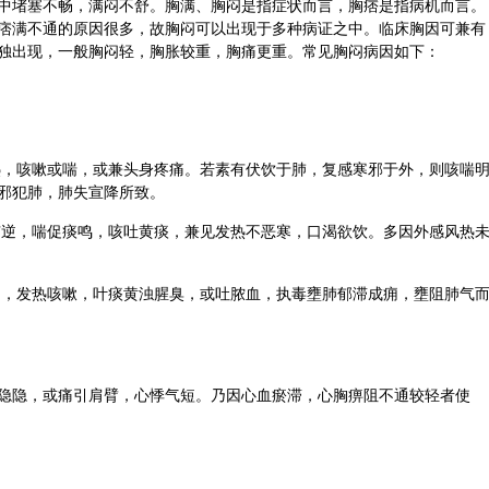
中堵塞不畅，满闷不舒。胸满、胸闷是指症状而言，胸痞是指病机而言。
痞满不通的原因很多，故胸闷可以出现于多种病证之中。临床胸因可兼有
独出现，一般胸闷轻，胸胀较重，胸痛更重。常见胸闷病因如下：
发热，咳嗽或喘，或兼头身疼痛。若素有伏饮于肺，复感寒邪于外，则咳喘
邪犯肺，肺失宣降所致。
气咳逆，喘促痰鸣，咳吐黄痰，兼见发热不恶寒，口渴欲饮。多因外感风热
作痛，发热咳嗽，叶痰黄浊腥臭，或吐脓血，执毒壅肺郁滞成痈，壅阻肺气
隐隐，或痛引肩臂，心悸气短。乃因心血瘀滞，心胸痹阻不通较轻者使