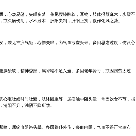
飘，心烦易怒，失眠多梦，兼见腰膝酸软，耳鸣，肢体报颤麻木，步履不
，或久病伤阴，水不涵木，肝阳失制，肝阳上扰，欲作化风之势。
发，兼见神疲气短，心悸失眠，为气血亏虚头呆。多因思虑过度，伤及心
腰膝酸软，精神委靡，属肾精不足头坐。多因老年肾亏，或因房劳太过，
恶心呕吐或时时吐涎，肢沐困重等，属痰浊中阻头晕，常因饮食不节，损
，清阳不升，浊阴不降所致。
紫暗，属瘀血阻络头晕。多因跌仆外伤，瘀血内阻，气血不得正常输布，