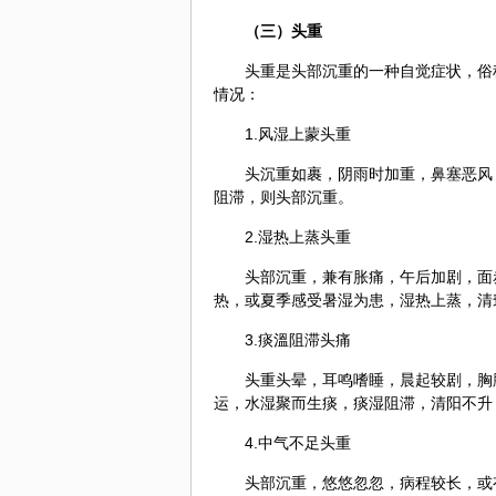
（三）头重
头重是头部沉重的一种自觉症状，俗
情况：
1.风湿上蒙头重
头沉重如裹，阴雨时加重，鼻塞恶风
阻滞，则头部沉重。
2.湿热上蒸头重
头部沉重，兼有胀痛，午后加剧，面
热，或夏季感受暑湿为患，湿热上蒸，清
3.痰溫阻滞头痛
头重头晕，耳鸣嗜睡，晨起较剧，胸
运，水湿聚而生痰，痰湿阻滞，清阳不升
4.中气不足头重
头部沉重，悠悠忽忽，病程较长，或