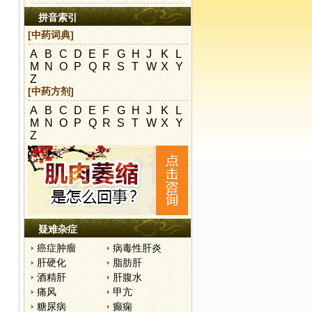
拼音索引
[中药词典]
A
B
C
D
E
F
G
H
J
K
L
M
N
O
P
Q
R
S
T
W
X
Y
Z
[中药方剂]
A
B
C
D
E
F
G
H
J
K
L
M
N
O
P
Q
R
S
T
W
X
Y
Z
疑难杂症
癌症肿瘤
病毒性肝炎
肝硬化
脂肪肝
酒精肝
肝腹水
痛风
甲亢
糖尿病
癫痫