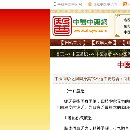
名
偏
中
网站首页
疾病大全
首页
-->
中医常识
-->
中医诊断
-->
中医
中
中医问诊之问周身其它不适主要包含：问
（一）疲乏
疲乏是指周身困倦，四肢懈怠无力的
不同程度的疲乏。导致疲乏最根本的原因
1.暑热伤气疲乏
肢体倦怠乏力，精神委顿，少气懒言