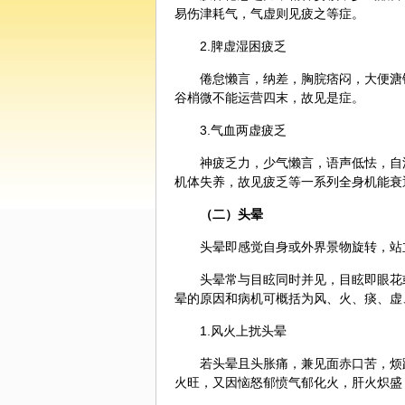
易伤津耗气，气虚则见疲之等症。
2.脾虚湿困疲乏
倦怠懒言，纳差，胸脘痞闷，大便溏
谷梢微不能运营四末，故见是症。
3.气血两虚疲乏
神疲乏力，少气懒言，语声低怯，自
机体失养，故见疲乏等一系列全身机能衰
（二）头晕
头晕即感觉自身或外界景物旋转，站
头晕常与目眩同时并见，目眩即眼花
晕的原因和病机可概括为风、火、痰、虚
1.风火上扰头晕
若头晕且头胀痛，兼见面赤口苦，烦
火旺，又因恼怒郁愤气郁化火，肝火炽盛