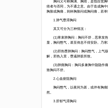
胸闷又可称胸满、胸痞，是指自觉胸
痞者与否同，为不通之意。由于造成胸中
胸胀或胸痛，则杯胸胀闷或胸闷痛，若单
1.肺气壅滞胸闷
其又可分为三种情况：
(1)寒束肺胸闷：胸闷不舒，恶寒
显，胸闷憋气，甚至倚息不得安卧。乃寒
(2)邪热壅肺胸闷：胸闷憋气，上
解，邪热入里，壅遏肺脏所致。
(3)肺痈胸闷：胸闷多兼胸中隐隐
致胸闷不舒。
2.心血瘀阻胸闷
胸闷憋气，以夜间为甚，或伴有胸痛
然。
3.肝郁气滞胸闷