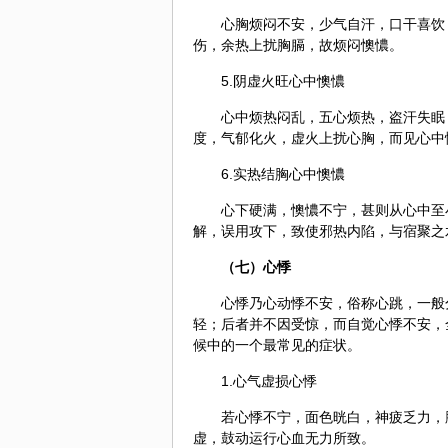
心胸烦闷不安，少气自汗，口干喜饮
伤，余热上扰胸膈，故烦闷懊憹。
5.阴虚火旺心中懊憹
心中烦热闷乱，五心烦热，盗汗失眠
度，气郁化火，虚火上扰心胸，而见心中
6.实热结胸心中懊憹
心下硬满，懊憹不宁，甚则从心中至
解，误用攻下，致使邪热内陷，与宿聚之
（七）心悸
心悸乃心动悸不安，俗称心跳，一般
轻；后者并不因受惊，而自觉心悸不安，
候中的一个最常见的症状。
1.心气虚损心悸
若心悸不宁，面色晄白，神疲乏力，
虚，鼓动运行心血无力所致。