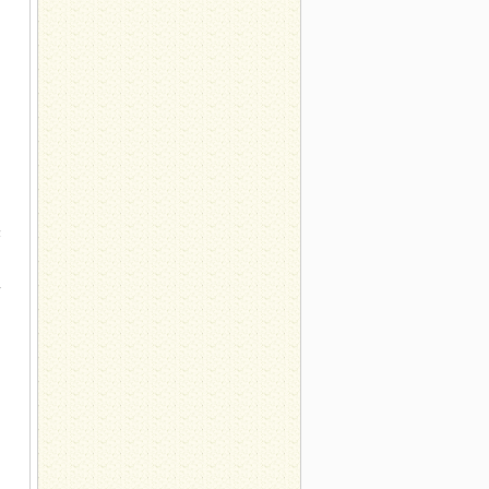
明
未
而