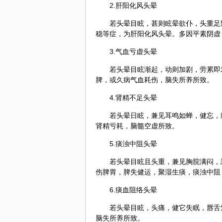
2.肝阳化风头晕
若头晕目眩，甚则眩晕欲仆，头重足
稳等症，为肝阳化风头晕。多因平素
阴虚
3.气血亏虚头晕
若头晕目眩渐起，动则加剧，劳累即
脾，或久病气血耗伤，脑失所养所致。
4.肾精不足头晕
若头晕日眩，兼见耳鸣如蝉，健忘，
肾精亏耗，脑髓空虚所致。
5.痰浊中阻头晕
若头晕目眩且头重，兼见胸脘满闷，
伤脾胃，脾失健运，聚湿生痰，痰浊中阻
6.痰血阻络头晕
若头晕目眩，头痛，健它失眠，唇舌
脑失所养所致。