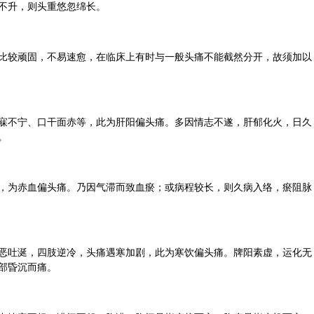
不升，则头重悠忽绵长。
比较顽固，不易速愈，在临床上有时与一般头痛不能截然分开，故须加以
寐不宁、口干面赤等，此为肝阳偏头痛。多因情志不遂，肝郁化火，日久
。
，为赤血偏头痛。乃因气滞而致血瘀；或病程较长，则久病入络，瘀阻脉
恶吐涎，四肢逆冷，头痛遇寒加剧，此为寒饮偏头痛。牌阳素虚，运化无
部昏沉而痛。