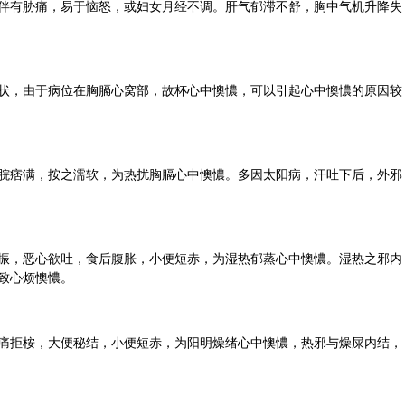
伴有胁痛，易于恼怒，或妇女月经不调。肝气郁滞不舒，胸中气机升降失
状，由于病位在胸膈心窝部，故杯心中懊憹，可以引起心中懊憹的原因较
脘痞满，按之濡软，为热扰胸膈心中懊憹。多因太阳病，汗吐下后，外邪
振，恶心欲吐，食后腹胀，小便短赤，为湿热郁蒸心中懊憹。湿热之邪内
致心烦懊憹。
痛拒桉，大便秘结，小便短赤，为阳明燥绪心中懊憹，热邪与燥屎内结，