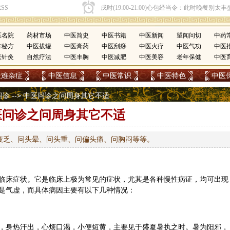
医名院
药材市场
中医简史
中医书籍
中医新闻
望闻问切
中药
方秘方
中医拔罐
中医膏药
中医刮痧
中医火疗
中医气功
中医
医针灸
自然疗法
中医丰胸
中医减肥
中医美容
老年保健
中医
疑难杂症
中医信息
中医常识
中医特色
中医
问诊
--> 中医问诊之问周身其它不适
医问诊之问周身其它不适
疲乏、问头晕、问头重、问偏头痛、问胸闷等等。
临床症状。它是临床上极为常见的症状，尤其是各种慢性病证，均可出现
是气虚，而具体病因主要有以下几种情况：
，身热汗出，心烦口渴，小便短黄，主要见于盛夏暑执之时。暑为阳邪，