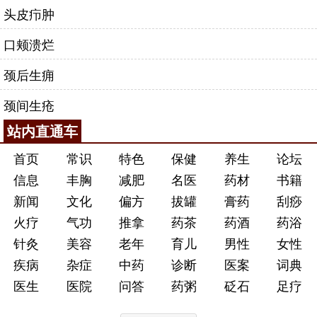
头皮疖肿
口颊溃烂
颈后生痈
颈间生疮
站内直通车
首页
常识
特色
保健
养生
论坛
信息
丰胸
减肥
名医
药材
书籍
新闻
文化
偏方
拔罐
膏药
刮痧
火疗
气功
推拿
药茶
药酒
药浴
针灸
美容
老年
育儿
男性
女性
疾病
杂症
中药
诊断
医案
词典
医生
医院
问答
药粥
砭石
足疗