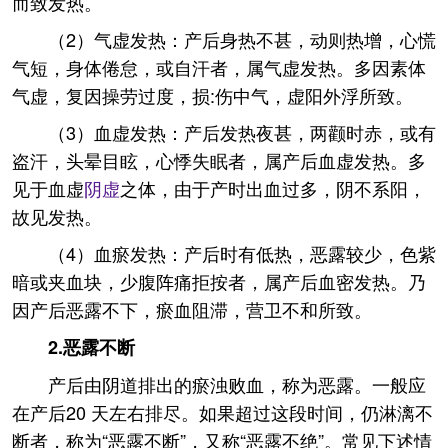
而致发热。
（2）气虚发热：产后身热不甚，动则热增，心慌
气短，身体倦怠，或自汗者，属气虚发热。多因素体
气虚，复因操劳过度，损:伤中气，虚阳外浮所致。
（3）血虚发热：产后发热夜甚，两颧时赤，或有
盗汗，头晕目眩，心悸失眠者，属产后血虚发热。多
见于血虚
阴虚
之体，由于产时出血过多，阴不系阳，
故见发热。
（4）血瘀发热：产后时有低热，恶露较少，色紫
暗或夹血块，少腹阵痛拒按者，属产后血密发热。乃
因产后恶露不下，瘀血阻滞，营卫不和所致。
2.恶露不断
产后由阴道排出的瘀浊败血，称为恶露。一般应
在产后20 天左右排尽。如果超过这段时间，仍淋漓不
断者，称为“恶露不断”，又称“恶露不绝”。常见下述情