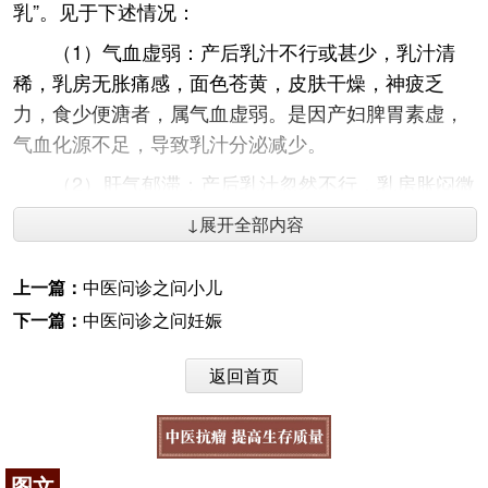
乳”。见于下述情况：
（1）气血虚弱：产后乳汁不行或甚少，乳汁清
稀，乳房无胀痛感，面色苍黄，皮肤干燥，神疲乏
力，食少便溏者，属气血虚弱。是因产妇脾胃素虚，
气血化源不足，导致乳汁分泌减少。
（2）肝气郁滞：产后乳汁忽然不行，乳房胀闷微
痛，精神抑郁，胸胁不舒，食欲减退者，属肝气郁
↓展开全部内容
滞，多因产后情志抑郁，肝失条达，气机不畅，乳络
涩滞而致。
上一篇：
中医问诊之问小儿
（3）血脉壅滞：产后乳汁不行或全无，乳房硬痛
下一篇：
中医问诊之问妊娠
或拒按，兼见胸闷嗳气，或伴少腹疼痛，恶露量少有
块者，属血脉壅滞。多因产后气血瘀阻，
经络
壅滞，
返回首页
阻碍乳汁化生与输送所致。
咨询电话：
010-87876186
图文