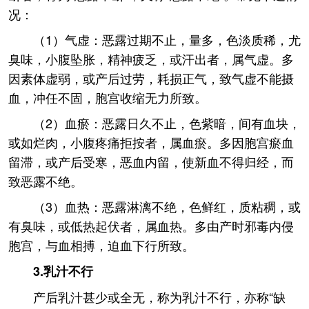
况：
（1）气虚：恶露过期不止，量多，色淡质稀，尤
臭味，小腹坠胀，精神疲乏，或汗出者，属气虚。多
因素体虚弱，或产后过劳，耗损正气，致气虚不能摄
血，冲任不固，胞宫收缩无力所致。
（2）血瘀：恶露日久不止，色紫暗，间有血块，
或如烂肉，小腹疼痛拒按者，属血瘀。多因胞宫瘀血
留滞，或产后受寒，恶血内留，使新血不得归经，而
致恶露不绝。
（3）血热：恶露淋漓不绝，色鲜红，质粘稠，或
有臭味，或低热起伏者，属血热。多由产时邪毒内侵
胞宫，与血相搏，迫血下行所致。
3.乳汁不行
产后乳汁甚少或全无，称为乳汁不行，亦称“缺