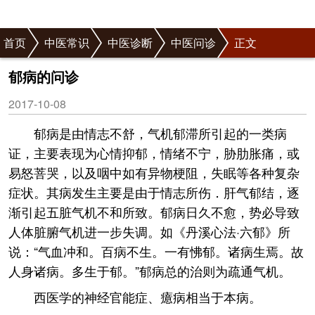
首页
中医常识
中医诊断
中医问诊
正文
郁病的问诊
2017-10-08
郁病是由情志不舒，气机郁滞所引起的一类病
证，主要表现为心情抑郁，情绪不宁，胁肋胀痛，或
易怒菩哭，以及咽中如有异物梗阻，失眠等各种复杂
症状。其病发生主要是由于情志所伤．肝气郁结，逐
渐引起五脏气机不和所致。郁病日久不愈，势必导致
人体脏腑气机进一步失调。如《丹溪心法·六郁》所
说：“气血冲和。百病不生。一有怫郁。诸病生焉。故
人身诸病。多生于郁。”郁病总的治则为疏通气机。
西医学的神经官能症、癔病相当于本病。