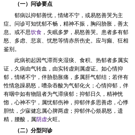
（一）问诊要点
郁病以抑郁善忧，情绪不宁，或易怒善哭为主
症。问诊可知忧郁不畅，精神不振，胸闷胁胀，善太
息。或不思
饮食
，失眠多梦，易怒善哭。患者多有郁
怒、多虑、悲哀、忧愁等情赤所伤史。应与癫、狂相
鉴别。
此病初起因气滞而夹湿痰、食积、热郁者多属实
证，久病由气转血，由实转虚则属虚证。如心情抑
郁，情绪不宁，伴胁肋胀痛，多属肝气郁结；若伴有
性情急躁易怒，嘈杂吞酸为气郁化火；心情抑郁，伴
有咽中如有物阻者为气滞痰郁；抑郁日久，精神恍
惚，心神不宁，属忧郁伤神，抑郁伴多思善虑，心悸
胆怯，少寐健忘属心脾两虚；抑郁伴心烦易怒，遗
精，腰酸，属
阴虚
火旺。
（二）分型问诊