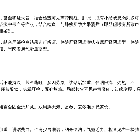
，甚至嘶哑失音，结合检查可见声带阴红、肿胀，或有小结或息肉则多可
或痰中带血等症状，结合检查，与肺痨所致声带溃烂（即阴虚喉痹所致声
相鉴别。
，结合局部检查结果进行辨证。伴随肝肾阴虚症状者属肝肾阴虚型，伴随
结、息肉者属气滞血瘀型。
话不能持久，甚至嘶哑，多因劳累、讲话后加重。伴咽部痒、灼热、不
痰，腰膝酸软，头晕耳鸣，五心烦热。局部检查可见声带微红，边缘增厚，
用
百合
固金汤加减。或用
胖大海
、
玄参
、
麦冬
泡水代茶饮。
加重，讲话费力。伴有少言懒语，纳呆便溏，气短乏力。检杳见声带松弛