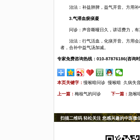
治法：补益肺脾，益气开音。方用
补
3.气滞血瘀痰凝
问诊：声音嘶哑日久，讲话费力，有
治法：行气活血，化痰开音。方用会
者，合补中益气汤加减。
专家免费咨询热线：010-87876186(咨询时
本页关键字：
慢喉暗问诊
慢喉暗
久病失
上一篇：
梅核气的问诊
下一篇：
急喉
扫描二维码 轻松关注 您感兴趣的中医微