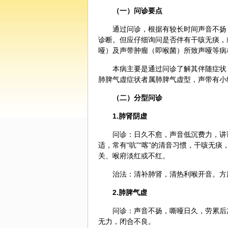
（一）问诊要点
通过问诊，根据有较长时间声音不扬
诊断
。但应仔细询问是否伴有干咳无痰，
哑）及声带
肿瘤
（即喉菌）所致声哑等病
本病主要是通过问诊了解其伴随症状
肺脾气虚症状者属肺脾气虚型，声带有小
（二）分型问诊
1.肺肾阴虚
问诊：日久不愈，声音低沉费力，讲
适，常有“吭”“喀”的清音习惯，干咳无
关、喉府淡红或不红。
治法：清补肺肾，清热利喉开音。方
2.肺脾气虚
问诊：声音不扬，嘶哑日久，劳累后
无力，闭合不良。