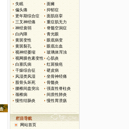
失眠
面瘫
偏头痛
抑郁症
更年期综合症
面肌痉挛
三叉神经痛
重症肌无力
神经衰弱
脊髓空洞症
白内障
青光眼
黄斑变性
眼底病变
黄斑裂孔
眼底出血
视神经萎缩
玻璃体浑浊
视网膜色素变性
心肌炎
白塞氏病
红斑狼疮
干燥综合征
硬皮病
风湿类风湿
坐骨神经痛
股骨头坏死
骨髓炎
腰椎间盘突出
强直性脊柱炎
颈椎病
间质性肺炎
慢性结肠炎
慢性胃溃疡
点击
栏目导航
网站首页