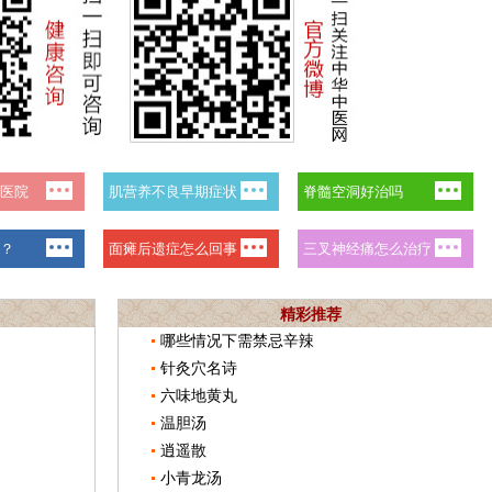
精彩推荐
哪些情况下需禁忌辛辣
针灸穴名诗
六味地黄丸
温胆汤
逍遥散
小青龙汤