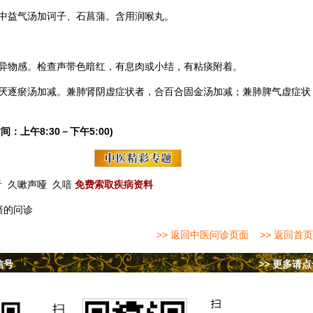
中益气汤
加
诃子
、
石菖蒲
。含用润喉丸。
异物感。检查声带色暗红，有息肉或小结，有粘痰附着。
厌逐瘀汤加减。兼肺肾阴虚症状者，合百合固金汤加减；兼肺脾气虚症状
间：上午8:30－下午5:00)
音
久嗽声哑
久喑
免费索取疾病资料
喑的问诊
>> 返回中医问诊页面
>> 返回首页
信号
>> 更多请