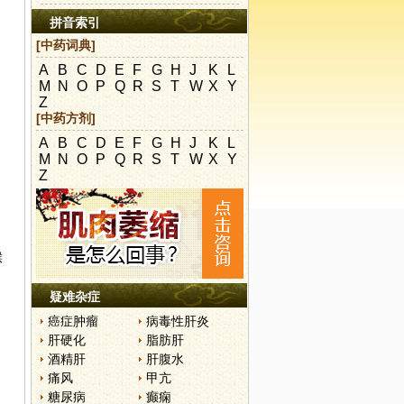
拼音索引
[中药词典]
A
B
C
D
E
F
G
H
J
K
L
M
N
O
P
Q
R
S
T
W
X
Y
Z
[中药方剂]
A
B
C
D
E
F
G
H
J
K
L
M
N
O
P
Q
R
S
T
W
X
Y
Z
喉
疑难杂症
癌症肿瘤
病毒性肝炎
肝硬化
脂肪肝
酒精肝
肝腹水
痛风
甲亢
糖尿病
癫痫