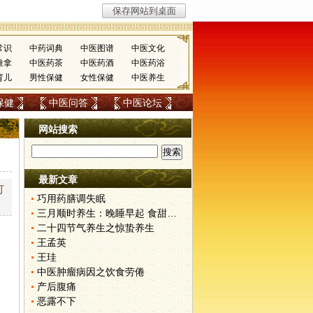
常识
中药词典
中医图谱
中医文化
推拿
中医药茶
中医药酒
中医药浴
育儿
男性保健
女性保健
中医养生
保健
中医问答
中医论坛
网站搜索
最新文章
可
巧用药膳调失眠
三月顺时养生：晚睡早起 食甜养肝
二十四节气养生之惊蛰养生
王孟英
王珪
中医肿瘤病因之饮食劳倦
产后腹痛
恶露不下