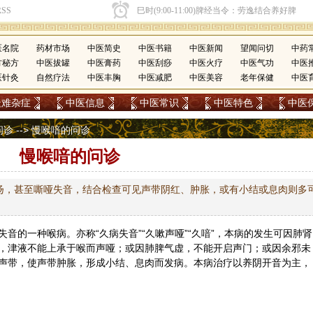
医名院
药材市场
中医简史
中医书籍
中医新闻
望闻问切
中药
方秘方
中医拔罐
中医膏药
中医刮痧
中医火疗
中医气功
中医
医针灸
自然疗法
中医丰胸
中医减肥
中医美容
老年保健
中医
疑难杂症
中医信息
中医常识
中医特色
中医
问诊
--> 慢喉喑的问诊
慢喉喑的问诊
扬，甚至嘶哑失音，结合检查可见声带阴红、肿胀，或有小结或息肉则多
音的一种喉病。亦称“久病失音”“久嗽声哑”“久喑”，本病的发生可因肺肾
，津液不能上承于喉而声哑；或因肺脾气虚，不能开启声门；或因余邪未
声带，使声带肿胀，形成小结、息肉而发病。本病治疗以养阴开音为主，