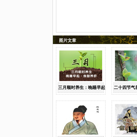
图片文章
三月顺时养生：晚睡早起 食甜养肝
二十四节气