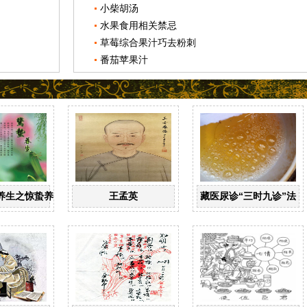
小柴胡汤
水果食用相关禁忌
草莓综合果汁巧去粉刺
番茄苹果汁
养生之惊蛰养生
王孟英
藏医尿诊“三时九诊”法