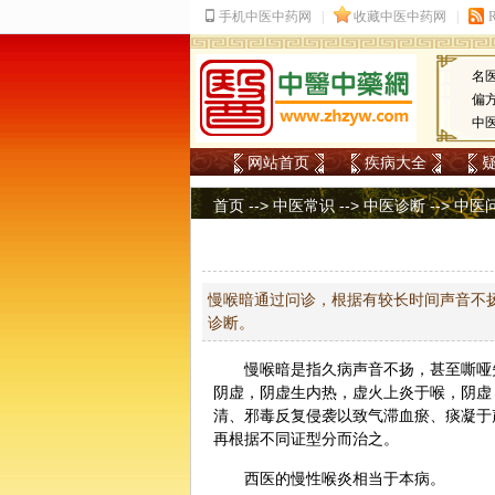
名
偏
中
网站首页
疾病大全
首页
-->
中医常识
-->
中医诊断
-->
中医
慢喉暗通过问诊，根据有较长时间声音不
诊断。
慢喉暗是指久病声音不扬，甚至嘶哑失
阴虚
，阴虚生内热，虚火上炎于喉，阴虚
清、邪毒反复侵袭以致气滞血瘀、痰凝于
再根据不同证型分而治之。
西医的慢性喉炎相当于本病。