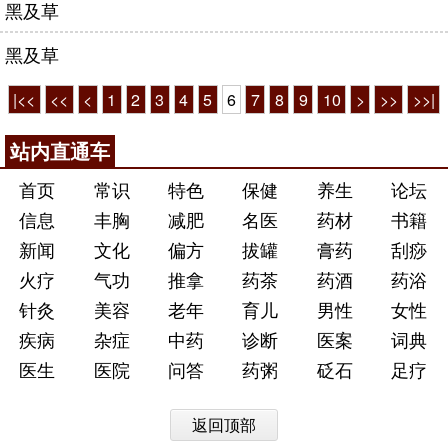
黑及草
黑及草
|<<
<<
<
1
2
3
4
5
6
7
8
9
10
>
>>
>>|
站内直通车
首页
常识
特色
保健
养生
论坛
信息
丰胸
减肥
名医
药材
书籍
新闻
文化
偏方
拔罐
膏药
刮痧
火疗
气功
推拿
药茶
药酒
药浴
针灸
美容
老年
育儿
男性
女性
疾病
杂症
中药
诊断
医案
词典
医生
医院
问答
药粥
砭石
足疗
返回顶部