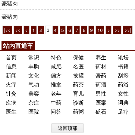
豪猪肉
豪猪肉
|<<
<<
<
1
2
3
4
5
6
7
8
9
10
>
>>
>>|
站内直通车
首页
常识
特色
保健
养生
论坛
信息
丰胸
减肥
名医
药材
书籍
新闻
文化
偏方
拔罐
膏药
刮痧
火疗
气功
推拿
药茶
药酒
药浴
针灸
美容
老年
育儿
男性
女性
疾病
杂症
中药
诊断
医案
词典
医生
医院
问答
药粥
砭石
足疗
返回顶部