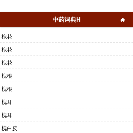
中药词典H
槐花
槐花
槐花
槐根
槐根
槐耳
槐耳
槐白皮