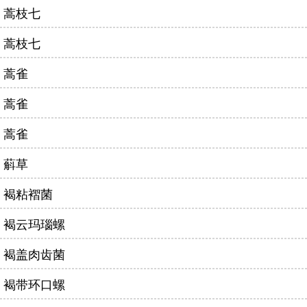
蒿枝七
蒿枝七
蒿雀
蒿雀
蒿雀
蔛草
褐粘褶菌
褐云玛瑙螺
褐盖肉齿菌
褐带环口螺