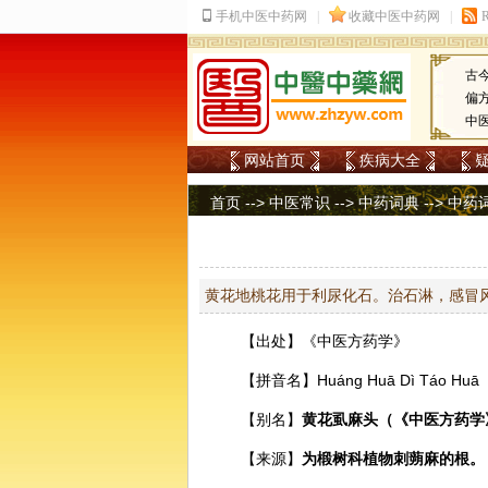
古
偏
中
网站首页
疾病大全
首页
-->
中医常识
-->
中药词典
-->
中药
黄花地桃花用于利尿化石。治石淋，感冒
【出处】《
中医
方药学》
【拼音名】Huánɡ Huā Dì Táo Huā
【别名】
黄花虱麻头（《中医方药学
【来源】
为椴树科植物刺蒴麻的根。