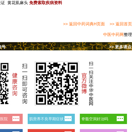
表证
黄花虱麻头
免费索取疾病资料
>> 返回中药词典H页面
>> 返回首页
中医中药网
整理
信号
>> 更多请