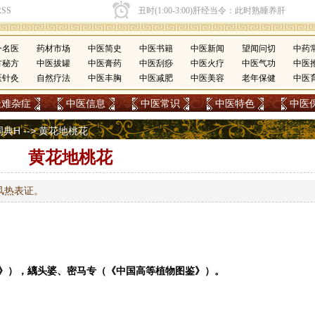
今名医
药材市场
中医简史
中医书籍
中医新闻
望闻问切
中药
方秘方
中医拔罐
中医膏药
中医刮痧
中医火疗
中医气功
中医
医针灸
自然疗法
中医丰胸
中医减肥
中医美容
老年保健
中医
疑难杂症
中医信息
中医常识
中医特色
中医
词典H
--> 黄花地桃花
黄花地桃花
风热表证。
》），縭头婆、密马专（《中国高等植物图鉴》）。