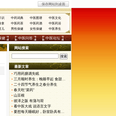
常识
中药词典
中医图谱
中医文化
推拿
中医药茶
中医药酒
中医药浴
育儿
男性保健
女性保健
中医养生
保健
中医问答
中医论坛
网站搜索
最新文章
巧用药膳调失眠
三月顺时养生：晚睡早起 食甜养肝
二十四节气养生之春分养生
春天吃“菜药”
山豆根
彼泽之阪 有蒲与荷
看中医大戏 说语言文字
要想每天睡眠好，卧室卧具有讲究