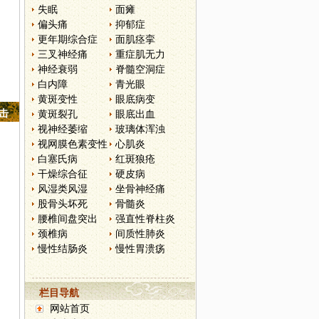
失眠
面瘫
偏头痛
抑郁症
更年期综合症
面肌痉挛
三叉神经痛
重症肌无力
神经衰弱
脊髓空洞症
白内障
青光眼
黄斑变性
眼底病变
点击
黄斑裂孔
眼底出血
视神经萎缩
玻璃体浑浊
视网膜色素变性
心肌炎
白塞氏病
红斑狼疮
干燥综合征
硬皮病
风湿类风湿
坐骨神经痛
股骨头坏死
骨髓炎
腰椎间盘突出
强直性脊柱炎
颈椎病
间质性肺炎
慢性结肠炎
慢性胃溃疡
栏目导航
网站首页