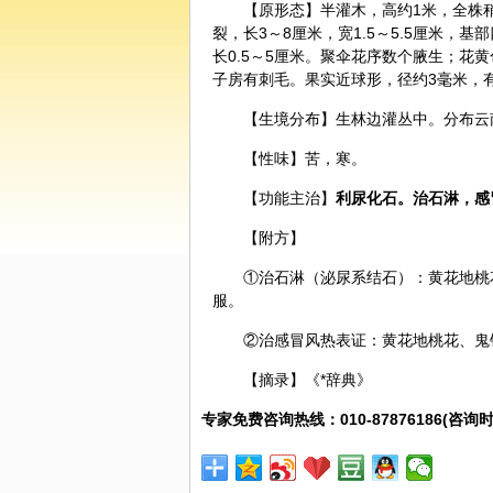
【原形态】半灌木，高约1米，全株
裂，长3～8厘米，宽1.5～5.5厘米
长0.5～5厘米。聚伞花序数个腋生；花
子房有刺毛。果实近球形，径约3毫米，
【生境分布】生林边灌丛中。分布云
【性味】苦，寒。
【功能主治】
利尿化石。治石淋，感
【附方】
①治石淋（泌尿系结石）：黄花地桃
服。
②治感冒风热表证：黄花地桃花、鬼
【摘录】《*辞典》
专家免费咨询热线：010-87876186(咨询时