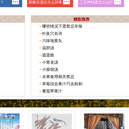
精彩推荐
哪些情况下需禁忌辛辣
针灸穴名诗
六味地黄丸
温胆汤
逍遥散
小青龙汤
小柴胡汤
水果食用相关禁忌
草莓综合果汁巧去粉刺
番茄苹果汁