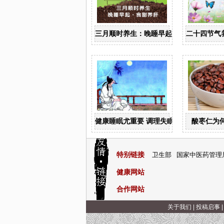
三月顺时养生：晚睡早起 食甜养肝
二十四节气
健康睡眠尤重要 调理失眠四诀窍
酸枣仁为
特别链接
卫生部
国家中医药管理
健康网站
合作网站
关于我们
|
投稿启事