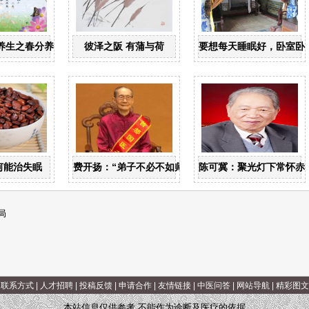
养生之春分养生
彼泽之阪 有蒲与荷
要想每天睡眠好，卧室卧
何能治失眠
费开扬：“弟子不必不如师”
陈可冀：聚光灯下常怀赤
局
|
联系方式
|
人才招聘
|
投稿反馈
|
申请合作
|
友情链接
|
中医问答
|
网站导航
|
精彩图文
本站信息仅供参考 不能作为诊断及医疗的依据