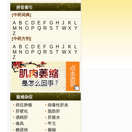
拼音索引
[中药词典]
；
A
B
C
D
E
F
G
H
J
K
L
M
N
O
P
Q
R
S
T
W
X
Y
Z
[中药方剂]
A
B
C
D
E
F
G
H
J
K
L
M
N
O
P
Q
R
S
T
W
X
Y
Z
疑难杂症
癌症肿瘤
病毒性肝炎
肝硬化
脂肪肝
酒精肝
肝腹水
痛风
甲亢
糖尿病
癫痫