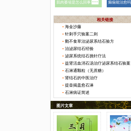
相关链接
海金沙藤
针刺手穴验案二则
鹅不食草治泌尿系结石验方
治泌尿结石经验
泌尿系统结石挑针疗法
益肾活血消石汤治疗泌尿系结石验案
石淋通颗粒（无蔗糖）
肾结石的中医治疗
提壶揭盖愈石淋
石淋病证简述
图片文章