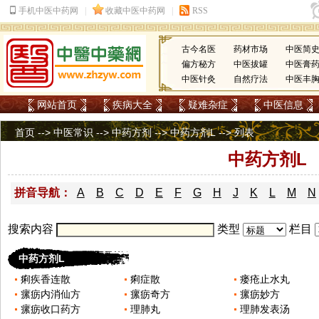
古今名医
药材市场
中医简
偏方秘方
中医拔罐
中医膏
中医针灸
自然疗法
中医丰
网站首页
疾病大全
疑难杂症
中医信息
首页
-->
中医常识
-->
中药方剂
-->
中药方剂L
-->
列表
中药方剂L
拼音导航：
A
B
C
D
E
F
G
H
J
K
L
M
N
搜索内容
类型
栏目
中药方剂L
痢疾香连散
痢症散
瘘疮止水丸
瘰疬内消仙方
瘰疬奇方
瘰疬妙方
瘰疬收口药方
理肺丸
理肺发表汤