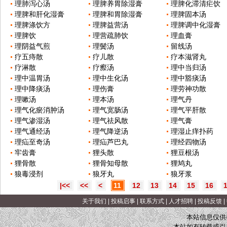
理肺泻心汤
理脾养胃除湿膏
理脾化滞清疟饮
理脾和肝化湿膏
理脾和胃除湿膏
理脾固本汤
理脾涤饮方
理脾益营汤
理脾调中化湿膏
理脾饮
理营疏肺饮
理血膏
理阴益气煎
理鬓汤
留线汤
疗五痔散
疗儿散
疗本滋肾丸
疗淋散
疗瘵汤
理中当归汤
理中温胃汤
理中生化汤
理中豁痰汤
理中降痰汤
理伤膏
理劳神功散
理嗽汤
理本汤
理气丹
理气化瘀消肿汤
理气宽肠汤
理气平肝散
理气渗湿汤
理气祛风散
理气膏
理气通经汤
理气降逆汤
理湿止痒扑药
理疝至奇汤
理疝芦巴丸
理经四物汤
牢齿膏
狸头散
狸豆根汤
狸骨散
狸骨知母散
狸鸠丸
狼毒浸剂
狼牙丸
狼牙浆
|<<
<<
<
11
12
13
14
15
16
关于我们
|
投稿启事
|
联系方式
|
人才招聘
|
投稿反馈
|
本站信息仅供
本站如有转载或引