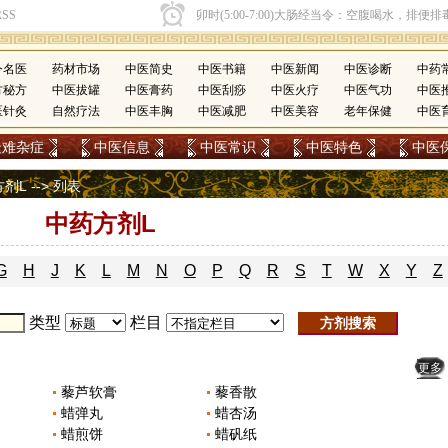
今名医
药材市场
中医简史
中医书籍
中医新闻
中医诊断
中药
方秘方
中医拔罐
中医膏药
中医刮痧
中医火疗
中医气功
中医
医针灸
自然疗法
中医丰胸
中医减肥
中医美容
老年保健
中医
疑难杂症
中医信息
中医常识
中医特色
中医
方剂L
-->
列表
中药方剂L
G
H
J
K
L
M
N
O
P
Q
R
S
T
W
X
Y
Z
类型
栏目
更多
藜芦软膏
藜香散
蜡弹丸
蜡杏汤
蜡煎饼
蜡矾纸