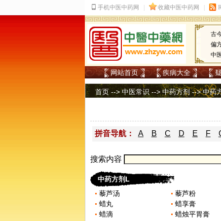
古
偏
中
网站首页
疾病大全
首页
-->
中医常识
-->
中药方剂
-->
中药
拼音导航：
A
B
C
D
E
F
搜索内容
中药方剂L
藜芦汤
藜芦粉
蜡丸
蜡享膏
蜡滴
蜡烛平胃膏