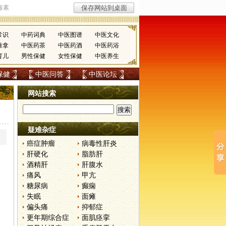
常识
中药词典
中医图谱
中医文化
推拿
中医药茶
中医药酒
中医药浴
育儿
男性保健
女性保健
中医养生
保健
中医问答
中医论坛
网站搜索
疑难杂症
癌症肿瘤
病毒性肝炎
肝硬化
脂肪肝
酒精肝
肝腹水
痛风
甲亢
糖尿病
癫痫
失眠
面瘫
偏头痛
抑郁症
更年期综合症
面肌痉挛