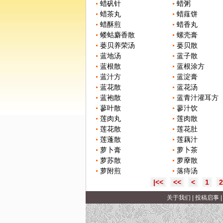
蜡矾针
蜡粥
蜡茶丸
蜡薤饼
蜡酥煎
蜡香丸
蝼蛄麝香散
螺壳膏
蒌贝养荣汤
蒌贝散
蓝地汤
蓝子散
蓝根散
蓝根涂方
蓝汁方
蓝淀膏
蓝花散
蓝花汤
蓝袍散
蓝青汁灌耳方
蓼叶散
蓼汁饮
莲肉丸
莲肉散
莲花散
莲花肚
莲蓬散
莲藕汁
萝卜膏
萝卜茶
萝苏散
萝藦散
萝附煎
落痔汤
|<<
<<
<
1
2
关于我们
|
投稿启事