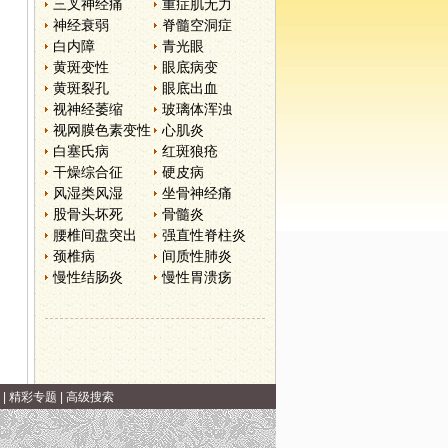
三叉神经痛
重症肌无力
神经衰弱
脊髓空洞症
白内障
青光眼
黄斑变性
眼底病变
黄斑裂孔
眼底出血
视神经萎缩
玻璃体浑浊
视网膜色素变性
心肌炎
白塞氏病
红斑狼疮
干燥综合征
硬皮病
风湿类风湿
坐骨神经痛
股骨头坏死
骨髓炎
腰椎间盘突出
强直性脊柱炎
颈椎病
间质性肺炎
慢性结肠炎
慢性胃溃疡
|
精彩专题
|
高级搜索