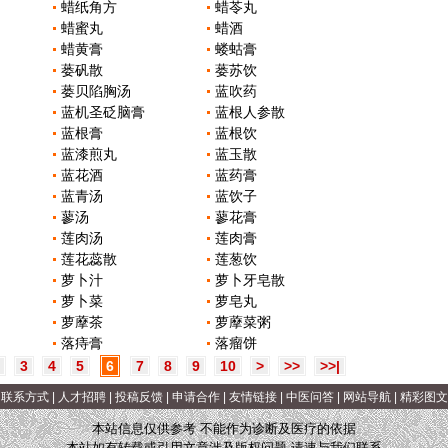
蜡纸角方
蜡苓丸
蜡蜜丸
蜡酒
蜡黄膏
蝼蛄膏
蒌矾散
蒌苏饮
蒌贝陷胸汤
蓝吹药
蓝机圣砭脑膏
蓝根人参散
蓝根膏
蓝根饮
蓝漆煎丸
蓝玉散
蓝花酒
蓝药膏
蓝青汤
蓝饮子
蓼汤
蓼花膏
莲肉汤
莲肉膏
莲花蕊散
莲葱饮
萝卜汁
萝卜牙皂散
萝卜菜
萝皂丸
萝藦茶
萝藦菜粥
落痔膏
落瘤饼
3
4
5
6
7
8
9
10
>
>>
>>|
|
联系方式
|
人才招聘
|
投稿反馈
|
申请合作
|
友情链接
|
中医问答
|
网站导航
|
精彩图文
本站信息仅供参考 不能作为诊断及医疗的依据
本站如有转载或引用文章涉及版权问题 请速与我们联系