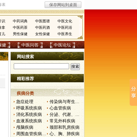
常识
中药词典
中医图谱
中医文化
推拿
中医药茶
中医药酒
中医药浴
育儿
男性保健
女性保健
中医养生
保健
中医问答
中医论坛
网站搜索
精彩推荐
疾病分类
急症处理
传染病与寄生虫病
呼吸系统疾病
心血管疾病
消化系统疾病
分泌、代谢、营养和肾脏疾病
血液系统疾病
常见外科疾病
颅脑疾病
颈部和乳房疾病
周围血管疾病和淋巴管疾病
心、胸、肺疾病