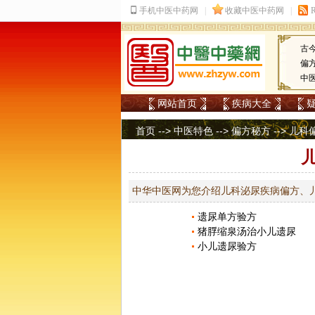
古
偏
中
网站首页
疾病大全
首页
-->
中医特色
-->
偏方秘方
-->
儿科
中华中医网为您介绍儿科泌尿疾病偏方、
遗尿单方验方
猪脬缩泉汤治小儿遗尿
小儿遗尿验方