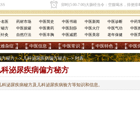
今名医
药材市场
中医简史
中医书籍
中医新闻
中医诊断
中药
方秘方
中医拔罐
中医膏药
中医刮痧
中医火疗
中医气功
中医
医针灸
自然疗法
中医丰胸
中医减肥
中医美容
老年保健
中医
疑难杂症
中医信息
中医常识
中医特色
中医
偏方秘方
-->
儿科泌尿疾病偏方秘方
-->
列表
儿科泌尿疾病偏方秘方
儿科泌尿疾病秘方及儿科泌尿疾病验方等知识和信息。