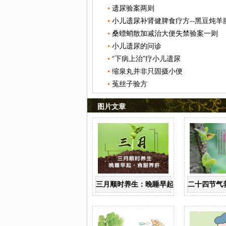
遗尿验案两则
小儿遗尿补肾健脾食疗方--黑豆炖羊
桑螵蛸散加减治大便失禁验案一则
小儿遗尿的问诊
“下病上治”疗小儿遗尿
缩泉丸并非只固摄小便
菟丝子验方
图片文章
三月顺时养生：晚睡早起 食甜养肝
二十四节气