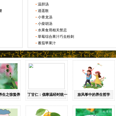
温胆汤
腰
逍遥散
小青龙汤
小柴胡汤
水果食用相关禁忌
草莓综合果汁巧去粉刺
番茄苹果汁
养生之惊蛰养生
丁甘仁：倡寒温经时统一 创近代中医教育
放风筝中的养生哲学