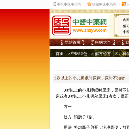
名
偏
中
网站首页
疾病大全
首页
-->
中医特色
-->
偏方秘方
-->
儿科
3岁以上的小儿睡眠时尿床，尿时不知者，
3岁以上的小儿睡眠时尿床，尿时不
床或者3岁以上小儿偶尔尿床1者次，属
方一
处方 鸡肠子1副。
用法 将鸡肠子剪开，洗净粪便，放瓦