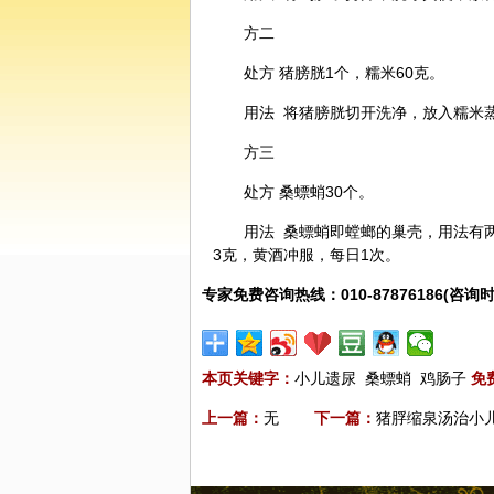
方二
处方 猪膀胱1个，糯米60克。
用法 将猪膀胱切开洗净，放入糯米蒸
方三
处方
桑螵蛸
30个。
用法 桑螵蛸即螳螂的巢壳，用法有
3克，黄酒冲服，每日1次。
专家免费咨询热线：010-87876186(咨询时
本页关键字：
小儿遗尿
桑螵蛸
鸡肠子
免
上一篇：
无
下一篇：
猪脬缩泉汤治小