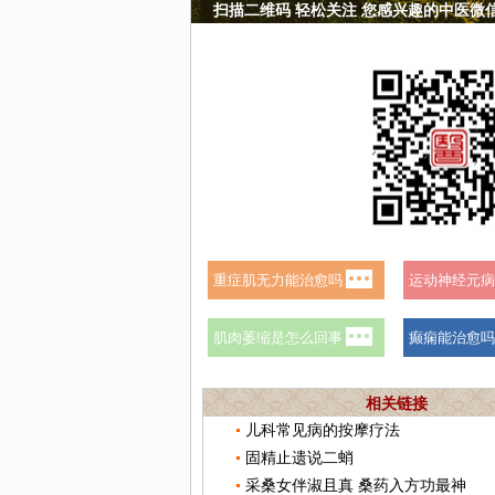
扫描二维码 轻松关注 您感兴趣的中医微
相关链接
儿科常见病的按摩疗法
固精止遗说二蛸
采桑女伴淑且真 桑药入方功最神