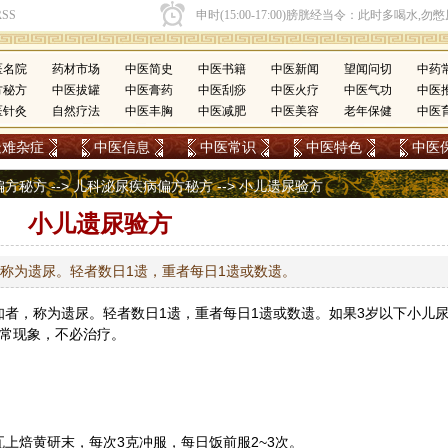
医名院
药材市场
中医简史
中医书籍
中医新闻
望闻问切
中药
方秘方
中医拔罐
中医膏药
中医刮痧
中医火疗
中医气功
中医
医针灸
自然疗法
中医丰胸
中医减肥
中医美容
老年保健
中医
疑难杂症
中医信息
中医常识
中医特色
中医
偏方秘方
-->
儿科泌尿疾病偏方秘方
--> 小儿遗尿验方
小儿遗尿验方
称为遗尿。轻者数日1遗，重者每日1遗或数遗。
知者，称为遗尿。轻者数日1遗，重者每日1遗或数遗。如果3岁以下小儿
正常现象，不必治疗。
上焙黄研末，每次3克冲服，每日饭前服2~3次。