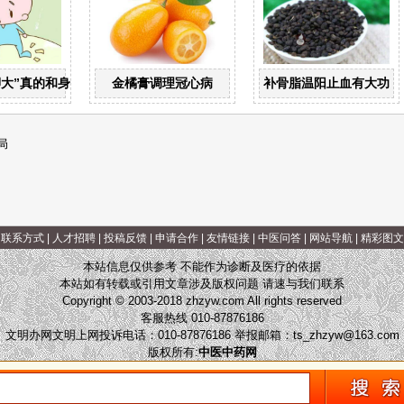
脚大”真的和身高有关？
金橘膏调理冠心病
补骨脂温阳止血有大功
局
|
联系方式
|
人才招聘
|
投稿反馈
|
申请合作
|
友情链接
|
中医问答
|
网站导航
|
精彩图文
本站信息仅供参考 不能作为诊断及医疗的依据
本站如有转载或引用文章涉及版权问题 请速与我们联系
Copyright © 2003-2018 zhzyw.com All rights reserved
客服热线 010-87876186
文明办网文明上网投诉电话：010-87876186 举报邮箱：
ts_zhzyw@163.com
版权所有:
中医中药网