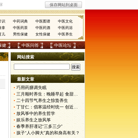
常识
中药词典
中医图谱
中医文化
推拿
中医药茶
中医药酒
中医药浴
育儿
男性保健
女性保健
中医养生
保健
中医问答
中医论坛
网站搜索
最新文章
巧用药膳调失眠
三月顺时养生：晚睡早起 食甜养肝
尿
二十四节气养生之惊蛰养生
丁甘仁：倡寒温经时统一 创近代中医教育
放风筝中的养生哲学
娱乐养生之放风筝
春季养肝谨记“三多三少”
孩子“人小脚大”真的和身高有关？