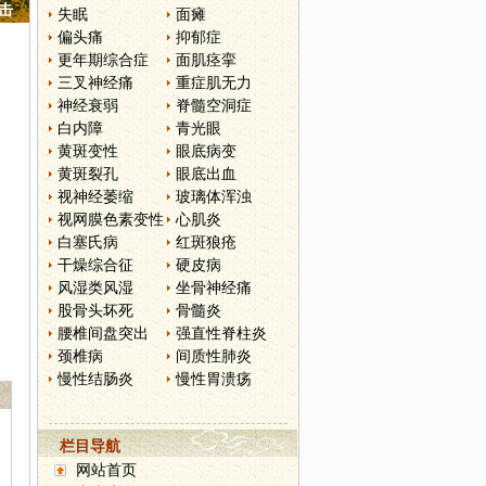
点击
失眠
面瘫
偏头痛
抑郁症
更年期综合症
面肌痉挛
三叉神经痛
重症肌无力
神经衰弱
脊髓空洞症
白内障
青光眼
黄斑变性
眼底病变
黄斑裂孔
眼底出血
视神经萎缩
玻璃体浑浊
视网膜色素变性
心肌炎
白塞氏病
红斑狼疮
干燥综合征
硬皮病
风湿类风湿
坐骨神经痛
股骨头坏死
骨髓炎
腰椎间盘突出
强直性脊柱炎
颈椎病
间质性肺炎
慢性结肠炎
慢性胃溃疡
栏目导航
网站首页