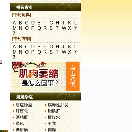
拼音索引
[中药词典]
A
B
C
D
E
F
G
H
J
K
L
M
N
O
P
Q
R
S
T
W
X
Y
Z
[中药方剂]
A
B
C
D
E
F
G
H
J
K
L
M
N
O
P
Q
R
S
T
W
X
Y
Z
服
疑难杂症
癌症肿瘤
病毒性肝炎
肝硬化
脂肪肝
酒精肝
肝腹水
痛风
甲亢
糖尿病
癫痫