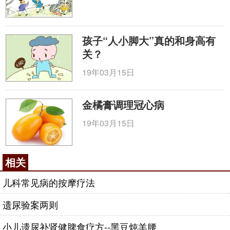
孩子“人小脚大”真的和身高有
关？
19年03月15日
金橘膏调理冠心病
19年03月15日
相关
儿科常见病的按摩疗法
遗尿验案两则
小儿遗尿补肾健脾食疗方--黑豆炖羊腰