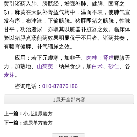
黄引诸药入肺、膀胱经，增强补肺、健脾、固肾之
功，麻黄在大队补肾益气药中，温而不表，使肺气宣
发有序，布津液，下输膀胱。猪脬即猪之膀胱，性味
甘平，功治遗尿，亦取其以脏器补脏器之效。临床体
验以猪脬煮汤煎药效果明显优于不用者。诸药共奏，
有暖肾健脾、补气缩尿之效。
应用：若下元虚寒，加韭子、
肉桂
；
肾虚
腰膝无
力，加熟地、
山茱萸
；纳呆食少，加
白术
、
砂仁
、谷
麦芽
。
咨询电话：
010-87876186
↓展开全部内容
上一篇：
小儿遗尿验方
下一篇：
遗尿单方验方