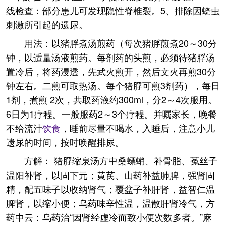
线检查：部分患儿可发现隐性脊椎裂。5、排除因蛲虫
刺激所引起的遗尿。
用法：以猪脬煮汤煎药（每次猪脬煎煮20～30分
钟，以适量汤液煎药。每剂药的头煎，必须待猪脬汤
置冷后，将药浸透，先武火煎开，然后文火再煎30分
钟左右。二煎可取热汤。每个猪脬可煎3剂药），每日
1剂，煮煎 2次，共取药液约300ml，分2～4次服用。
6日为1疗程。一般服药2～3个疗程。并嘱家长，晚餐
不给流汁
饮食
，睡前尽量不喝水，入睡后，注意小儿
遗尿的时间，按时唤醒排尿。
方解： 猪脬缩泉汤方中桑螵蛸、补骨脂、菟丝子
温阳补肾，以固下元；黄芪、山药补益肺脾，强肾固
精，配五味子以收纳肾气；覆盆子补肝肾，益智仁温
脾肾，以缩小便；乌药味辛性温，温散肝肾冷气，方
药中云：乌药治“因肾经虚冷而致小便次数多者。”麻