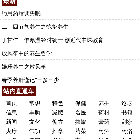
最新
巧用药膳调失眠
二十四节气养生之惊蛰养生
丁甘仁：倡寒温经时统一 创近代中医教育
放风筝中的养生哲学
娱乐养生之放风筝
春季养肝谨记“三多三少”
站内直通车
首页
常识
特色
保健
养生
论坛
信息
丰胸
减肥
名医
药材
书籍
新闻
文化
偏方
拔罐
膏药
刮痧
火疗
气功
推拿
药茶
药酒
药浴