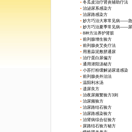
冬瓜皮治疗肾炎辅助疗法
治泌尿系感染方
治尿路感染方
妙方巧治大寒常见病——
妙方巧治夏季常见病——
8种方法养护肾脏
前列腺增生验方
前列腺炎艾灸疗法
用葱蒜泥敷脐通尿
治疗蛋白尿偏方
通用潜阳汤秘方
小苏打粉缓解泌尿道感染
前列腺炎外治法
温阳利水汤
遗尿良方
治夜尿频繁验方3则
治尿频验方
治尿路结石验方
治尿路感染验方
治肾病综合征验方
尿路结石验方秘方