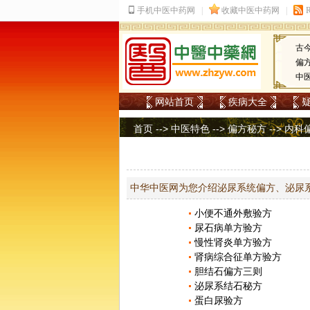
古
偏
中
网站首页
疾病大全
首页
-->
中医特色
-->
偏方秘方
-->
内科
中华中医网为您介绍泌尿系统偏方、泌尿
小便不通外敷验方
尿石病单方验方
慢性肾炎单方验方
肾病综合征单方验方
胆结石偏方三则
泌尿系结石秘方
蛋白尿验方