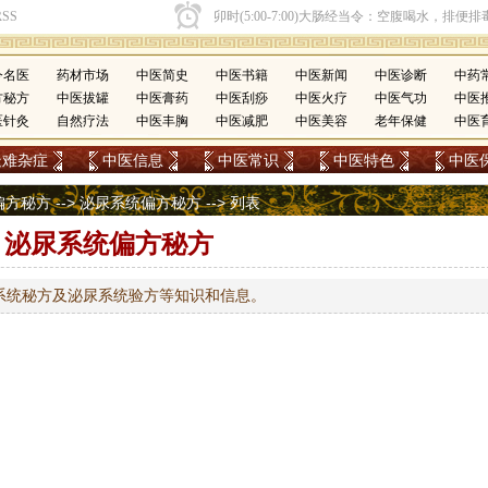
今名医
药材市场
中医简史
中医书籍
中医新闻
中医诊断
中药
方秘方
中医拔罐
中医膏药
中医刮痧
中医火疗
中医气功
中医
医针灸
自然疗法
中医丰胸
中医减肥
中医美容
老年保健
中医
疑难杂症
中医信息
中医常识
中医特色
中医
偏方秘方
-->
泌尿系统偏方秘方
-->
列表
泌尿系统偏方秘方
系统秘方及泌尿系统验方等知识和信息。