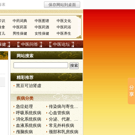
常识
中药词典
中医图谱
中医文化
推拿
中医药茶
中医药酒
中医药浴
育儿
男性保健
女性保健
中医养生
保健
中医问答
中医论坛
网站搜索
精彩推荐
黑豆可治肾虚
疾病分类
急症处理
传染病与寄生虫病
呼吸系统疾病
心血管疾病
消化系统疾病
分泌、代谢、营养和肾脏疾病
血液系统疾病
常见外科疾病
颅脑疾病
颈部和乳房疾病