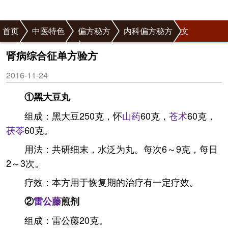
首页
中医特色
偏方秘方
内科偏方秘方
正文
泌尿系统偏方秘方
肾病综合征单方验方
2016-11-24
①黑大豆丸
组成：黑大豆250克，怀
山药
60克，
苍术
60克，
茯苓
60克。
用法：共研细末，水泛为丸。每次6～9克，每日
2～3次。
疗效：本方用于恢复期的治疗有一定疗效。
②
雷公藤
煎剂
组成：雷公藤20克。