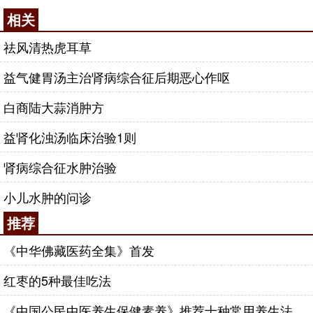
相关
祛风清热虎耳草
益气健胃汤主治肾病综合征后期恶心作呕
白商陆大蒜消肿方
益肾化浊汤临床治验1则
肾病综合征水肿治验
小儿水肿的问诊
推荐
《中华佛藏医药全集》首发
红枣的5种最佳吃法
《中国公民中医养生保健素养》推荐十种常用养生法