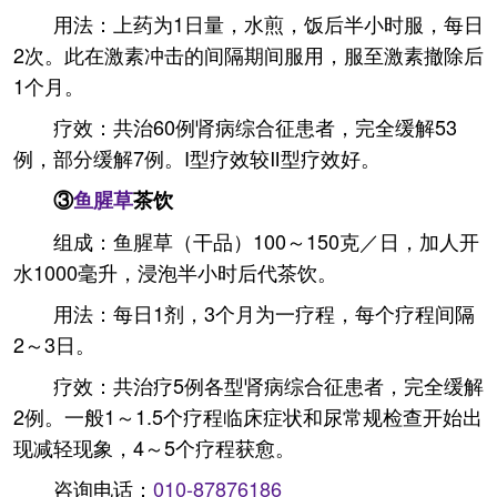
用法：上药为1日量，水煎，饭后半小时服，每日
2次。此在激素冲击的间隔期间服用，服至激素撤除后
1个月。
疗效：共治60例肾病综合征患者，完全缓解53
例，部分缓解7例。I型疗效较Ⅱ型疗效好。
③
鱼腥草
茶饮
组成：鱼腥草（干品）100～150克／日，加人开
水1000毫升，浸泡半小时后代茶饮。
用法：每日1剂，3个月为一疗程，每个疗程间隔
2～3日。
疗效：共治疗5例各型肾病综合征患者，完全缓解
2例。一般1～1.5个疗程临床症状和尿常规检查开始出
现减轻现象，4～5个疗程获愈。
咨询电话：
010-87876186