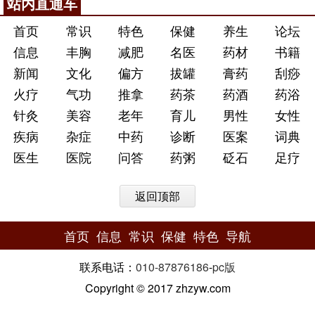
站内直通车
首页
常识
特色
保健
养生
论坛
信息
丰胸
减肥
名医
药材
书籍
新闻
文化
偏方
拔罐
膏药
刮痧
火疗
气功
推拿
药茶
药酒
药浴
针灸
美容
老年
育儿
男性
女性
疾病
杂症
中药
诊断
医案
词典
医生
医院
问答
药粥
砭石
足疗
返回顶部
首页
信息
常识
保健
特色
导航
联系电话：
010-87876186
-
pc版
Copyright © 2017 zhzyw.com