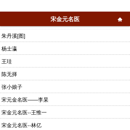
宋金元名医
朱丹溪[图]
杨士瀛
王珪
陈无择
张小娘子
宋元金名医——李杲
宋金元名医--王惟一
宋金元名医--林亿