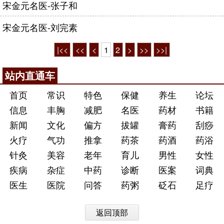
宋金元名医-张子和
宋金元名医-刘完素
|<<
<<
<
1
2
>
>>
>>|
站内直通车
首页
常识
特色
保健
养生
论坛
信息
丰胸
减肥
名医
药材
书籍
新闻
文化
偏方
拔罐
膏药
刮痧
火疗
气功
推拿
药茶
药酒
药浴
针灸
美容
老年
育儿
男性
女性
疾病
杂症
中药
诊断
医案
词典
医生
医院
问答
药粥
砭石
足疗
返回顶部