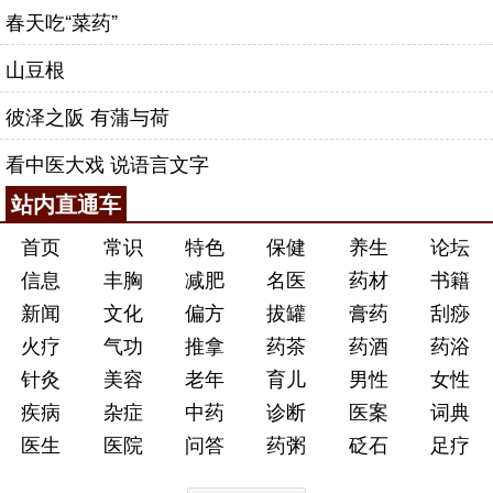
春天吃“菜药”
山豆根
彼泽之阪 有蒲与荷
看中医大戏 说语言文字
站内直通车
首页
常识
特色
保健
养生
论坛
信息
丰胸
减肥
名医
药材
书籍
新闻
文化
偏方
拔罐
膏药
刮痧
火疗
气功
推拿
药茶
药酒
药浴
针灸
美容
老年
育儿
男性
女性
疾病
杂症
中药
诊断
医案
词典
医生
医院
问答
药粥
砭石
足疗