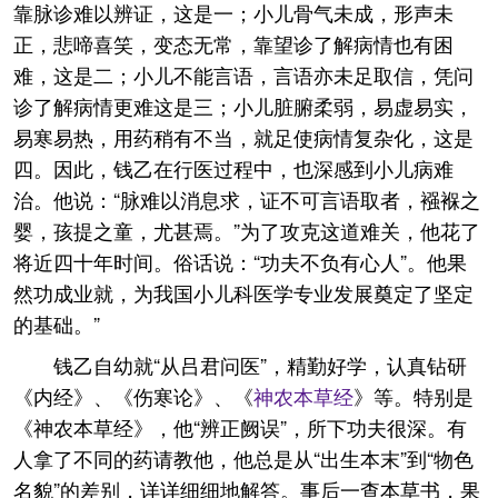
靠脉诊难以辨证，这是一；小儿骨气未成，形声未
正，悲啼喜笑，变态无常，靠望诊了解病情也有困
难，这是二；小儿不能言语，言语亦未足取信，凭问
诊了解病情更难这是三；小儿脏腑柔弱，易虚易实，
易寒易热，用药稍有不当，就足使病情复杂化，这是
四。因此，钱乙在行医过程中，也深感到小儿病难
治。他说：“脉难以消息求，证不可言语取者，襁褓之
婴，孩提之童，尤甚焉。”为了攻克这道难关，他花了
将近四十年时间。俗话说：“功夫不负有心人”。他果
然功成业就，为我国小儿科医学专业发展奠定了坚定
的基础。”
钱乙自幼就“从吕君问医”，精勤好学，认真钻研
《内经》、《伤寒论》、《
神农本草经
》等。特别是
《神农本草经》，他“辨正阙误”，所下功夫很深。有
人拿了不同的药请教他，他总是从“出生本末”到“物色
名貌”的差别，详详细细地解答。事后一查本草书，果