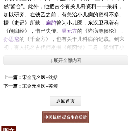
然“皆合”。此外，他把古今有关儿科资料一一采辑，
加以研究。在钱乙之前，有关治小儿病的资料不多。
据《史记》所载，
扁鹊
曾为小儿医，东汉卫汛著有
《颅囟经》，惜已失传。
巢元方
的《诸病源候论》，
孙思邈
的《千金方》，也有关于儿科病的记载。到宋
初，有人托名古代师巫撰《颅囟经》二卷，谈到了小
儿脉法，病证
诊断
和惊痫、疳痢、火丹（即丹毒）、
↓展开全部内容
杂证等的治疗方法。钱乙对这部书反复研究，深有启
发，并用于临床，收到疗效。钱乙还借助于《颅囟
上一篇：
宋金元名医--沈括
经》的“小儿纯阳”之说的启示，结合自己的临床实践
下一篇：
宋金元名医--苏颂
在
张仲景
总结的辨证施治的基础上，摸索出一套适应
小儿用的“五脏辨证”法。因此，阎季忠对他“治小儿该
返回首页
括古今，又多自得”。
钱乙学习时，“不名一师”，善于化裁古方，创制
新方。如他的
六味地黄丸
。由
熟地黄
、
山药
、
山茱
图文