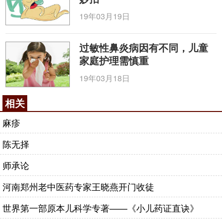
钱乙在实践中认识到，小儿的生理特点：“脏腑柔
19年03月19日
弱”、“五脏六腑，成而未全，全而未壮”。其病理特
征：“易虚易产，易寒易热”。所以，要攻克小儿病这
道难关，必须对小儿的生理、病理有个正确而全面的
过敏性鼻炎病因有不同，儿童
家庭护理需慎重
认识。他根据多年的临床实践，逐步摸索一整套诊治
方法。在诊断上
19年03月18日
|<<
<<
<
1
2
>
>>
>>|
相关
咨询电话：
010-87876186
麻疹
陈无择
师承论
河南郑州老中医药专家王晓燕开门收徒
世界第一部原本儿科学专著——《小儿药证直诀》