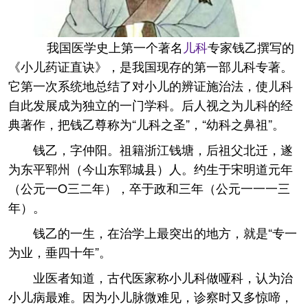
我国医学史上第一个著名
儿科
专家钱乙撰写的
《小儿药证直诀》，是我国现存的第一部儿科专著。
它第一次系统地总结了对小儿的辨证施治法，使儿科
自此发展成为独立的一门学科。后人视之为儿科的经
典著作，把钱乙尊称为“儿科之圣”，“幼科之鼻祖”。
钱乙，字仲阳。祖籍浙江钱塘，后祖父北迁，遂
为东平郓州（今山东郓城县）人。约生于宋明道元年
（公元一O三二年），卒于政和三年（公元一一一三
年）。
钱乙的一生，在治学上最突出的地方，就是“专一
为业，垂四十年”。
业医者知道，古代医家称小儿科做哑科，认为治
小儿病最难。因为小儿脉微难见，诊察时又多惊啼，