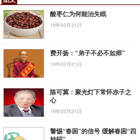
萸
、
茯苓
、
泽泻
、丹皮组成，原是张仲景《
金匮要
略
》所载的崔氏八味丸，即八味肾气丸（干地黄、山
酸枣仁为何能治失眠
茱萸、薯蓣、泽泻、丹皮、茯苓、
桂枝
、
附子
）的加
19年03月21日
减化裁，作六味地黄丸，用来当作幼科补剂。这对后
世倡导养阴者起了一定的启发作用。如金元四大家之
一李东垣的益阴肾气丸，朱丹溪的大补阴丸（《丹溪
费开扬：“弟子不必不如师”
心法》方。由
黄柏
、
知母
、熟地黄、龟板、独脊髓组
成，都是由此方脱化而来。因此，有人认为钱乙是开
19年03月21日
辟滋阴派的先驱。此外，钱乙还创制了许多有效的方
剂，如痘疹初起的
升麻
葛根
汤，治小儿心热的导赤
散，由生地黄、
甘草
、
木通
组成，治小儿肺盛气急喘
陈可冀：聚光灯下常怀赤子之
嗽的泻白散，即泻肺散，由
桑白皮
、
地骨皮
、生甘草
心
组成，治肝肾
阴虚
、目鸣、囟门不合的地黄丸，治脾
19年03月21日
胃虚寒、消化不良的异功散，治肺寒咳嗽的
百部
丸，
直到治疗寄生虫病的安虫散，
使君子
丸等等，迄今还
警惕“春困”的信号 缓解春困“四
是临床常用的名方。
妙招”