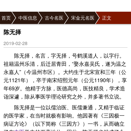
首页
中医信息
古今名医
宋金元名医
正文
陈无择
2019-02-28
陈无择，名言，字无择，号鹤溪道人，以字行。
祖籍温州乐清，后迁居青田，“娶永嘉吴氏，遂为温之
永嘉人”（今温州市区）。大约生于北宋宣和三年（公
元1121年），卒于南宋绍熙元年（公元1190年），享
年69岁。他精于方脉，医德高尚，医技精良，学术造
诣深遽，除从事医学理论研究之外，并多著书立说。
陈无择是一位以儒治医、医儒兼通，又精于临证
的医学家，在当时就极有影响。他因著有《三因极一
病证方论》（以下简称《三因方》）一书，从而确立