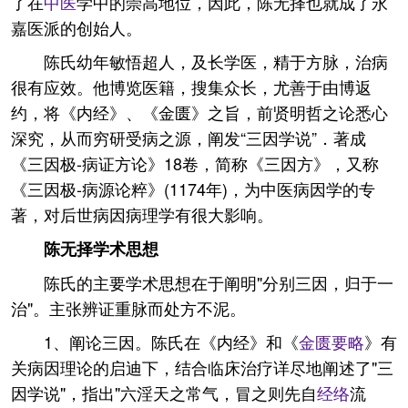
了在
中医
学中的崇高地位，因此，陈无择也就成了永
嘉医派的创始人。
陈氏幼年敏悟超人，及长学医，精于方脉，治病
很有应效。他博览医籍，搜集众长，尤善于由博返
约，将《内经》、《金匮》之旨，前贤明哲之论悉心
深究，从而穷研受病之源，阐发“三因学说”．著成
《三因极-病证方论》18卷，简称《三因方》，又称
《三因极-病源论粹》(1174年)，为中医病因学的专
著，对后世病因病理学有很大影响。
陈无择学术思想
陈氏的主要学术思想在于阐明"分别三因，归于一
治"。主张辨证重脉而处方不泥。
1、阐论三因。陈氏在《内经》和《
金匮要略
》有
关病因理论的启迪下，结合临床治疗详尽地阐述了"三
因学说"，指出"六淫天之常气，冒之则先自
经络
流