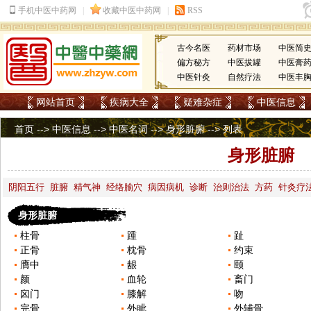
古今名医
药材市场
中医简
偏方秘方
中医拔罐
中医膏
中医针灸
自然疗法
中医丰
网站首页
疾病大全
疑难杂症
中医信息
首页
-->
中医信息
-->
中医名词
-->
身形脏腑
-->
列表
身形脏腑
阴阳五行
脏腑
精气神
经络腧穴
病因病机
诊断
治则治法
方药
针灸疗
身形脏腑
柱骨
踵
趾
正骨
枕骨
约束
膺中
龈
颐
颜
血轮
畜门
囟门
膝解
吻
完骨
外眦
外辅骨