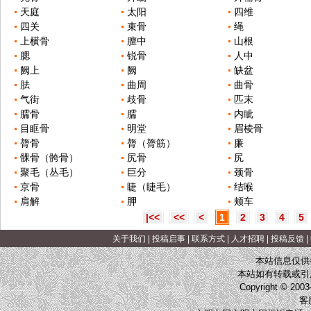
天庭
太阳
四维
四关
束骨
绳
上横骨
膻中
山根
腮
锐骨
人中
阙上
阙
缺盆
胠
曲周
曲骨
气街
歧骨
匹末
臑骨
臑
内眦
目眶骨
明堂
眉棱骨
膂骨
膂（膂筋）
廉
髁骨（骻骨）
尻骨
尻
聚毛（丛毛）
巨分
颈骨
京骨
睫（睫毛）
结喉
肩解
胛
颊车
|<<
<<
<
1
2
3
4
5
关于我们
|
投稿启事
|
联系方式
|
人才招聘
|
投稿反馈
|
本站信息仅供
本站如有转载或引
Copyright © 2003
客服